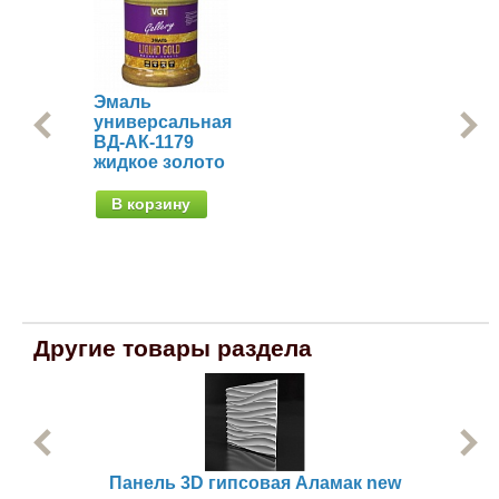
Эмаль
Ре
универсальная
кр
ВД-АК-1179
эл
жидкое золото
от 
В корзину
Другие товары раздела
Панель 3D гипсовая Аламак new