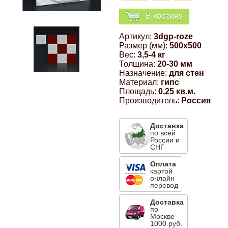
Компрессионные фитинги Poliext
Honda
Магнитные панели на холодильник
В корзину
Флуоресцентные краски
Артикул:
3dgp-roze
Hyundai
Размер (мм):
500x500
Шпатлевки, штукатурки
Вес:
3,5-4 кг
Толщина:
20-30 мм
Infinity
Назначение:
для стен
Эмали универсальные акриловые
Материал:
гипс
Площадь:
0,25 кв.м.
Kia
Производитель:
Россия
Грунтовки, защитные лаки
Lada
Доставка
по всей
России и
СНГ
Lexus
Оплата
картой
онлайн
Mazda
перевод
Доставка
по
Mercedes-Benz
Москве
1000 руб.