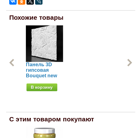
Похожие товары
Панель 3D
Па
гипсовая
ги
Bouquet new
Ли
В корзину
В
С этим товаром покупают