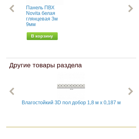
Панель ПВХ
Па
Novita белая
Nov
глянцевая 3м
гля
9мм
9м
В корзину
В
Другие товары раздела
Влагостойкий 3D пол добор 1,8 м х 0,187 м