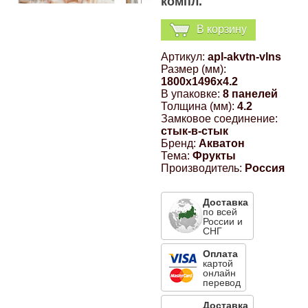
компл.
Компрессионные фитинги Poliext
Honda
Магнитные панели на холодильник
В корзину
Флуоресцентные краски
Hyundai
Артикул:
apl-akvtn-vlns
Размер (мм):
Шпатлевки, штукатурки
1800x1496x4.2
Infinity
В упаковке:
8 панелей
Толщина (мм):
4.2
Эмали универсальные акриловые
Замковое соединение:
стык-в-стык
Kia
Бренд:
Акватон
Грунтовки, защитные лаки
Тема:
Фрукты
Производитель:
Россия
Lada
Доставка
Lexus
по всей
России и
СНГ
Mazda
Оплата
картой
онлайн
перевод
Mercedes-Benz
Доставка