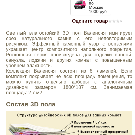
по
Mitsubishi
Москве
1000 руб.
Оцените товар
(0)
Opel
Светлый влагостойкий 3D пол Валенсия имитирует
срез натурального камня с его неповторимым
Renault
рисунком. Эффектный каменный узор с вензелями
украшает центр композитного напольного покрытия.
Роскошная серия произведена для отделки ванной,
Suzuki
санузла, лоджии и других комнат с повышенным
уровнем влажности.
Коллекция Валенсия состоит из 8 ламелей. Если
Toyota
комплект покрывает не всю площадь помещения, то
можно купить отдельно доборы с аналогичным
дизайном размером 1800*187 см. Занимаемая
Volkswagen
площадь: 2,7 м2.
Состав 3D пола
УАЗ
Дополнительные товары