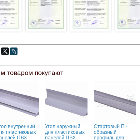
им товаром покупают
гол внутренний
Угол наружный
Стартовый П -
ля пластиковых
для пластиковых
образный
анелей ПВХ
панелей ПВХ
профиль для