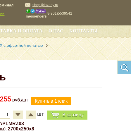
ерминал
shop@lazarty.ru
8(901)5539542
сии
messengers
ТАВКА И ОПЛАТА
О НАС
КОНТАКТЫ
Х с офсетной печатью
ь
255
руб./шт
шт
В корзину
APLMRZ03
м):
2700x250x8