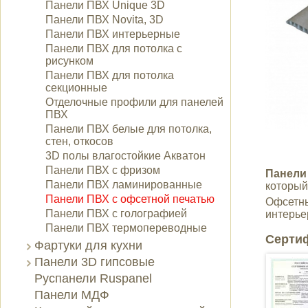
Панели ПВХ Unique 3D
Панели ПВХ Novita, 3D
Панели ПВХ интерьерные
Панели ПВХ для потолка с
рисунком
Панели ПВХ для потолка
секционные
Отделочные профили для панелей
ПВХ
Панели ПВХ белые для потолка,
стен, откосов
3D полы влагостойкие Акватон
Панели ПВХ с фризом
Панели
Панели ПВХ ламинированные
который
Панели ПВХ с офсетной печатью
Офсетны
Панели ПВХ с голографией
интерье
Панели ПВХ термопереводные
Серти
Фартуки для кухни
Панели 3D гипсовые
Руспанели Ruspanel
Панели МДФ