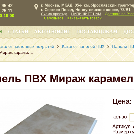
3-95-42
г. Москва, МКАД, 95-й км, Ярославский тракт-т
г. Сергиев Посад, Новоугличское шоссе, 73/B1.
3-25-11
Схема проезда
НАПИШИТЕ НАМ
Доставка по Рос
00-19.00
Самовывоз
Как заказать товар?
Я
СТАТЬИ
АВТОТЮНИНГ
ПОСТАВЩИКАМ
ДОС
аталог настенных покрытий
Каталог панелей ПВХ
Панели ПВ
Мираж карамель
нель ПВХ Мираж карамел
Цена:
кол-во
Артикул:
Размер (м