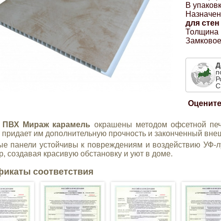
В упаковк
Назначен
для стен
Толщина 
Замковое
Д
п
Р
С
Оцените
 ПВХ Мираж карамель
окрашены методом офсетной печа
 придает им дополнительную прочность и законченный вне
е панели устойчивы к повреждениям и воздействию УФ-л
р, создавая красивую обстановку и уют в доме.
фикаты соответствия