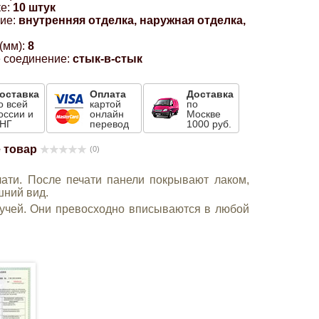
е:
10 штук
ие:
внутренняя отделка, наружная отделка,
(мм):
8
 соединение:
стык-в-стык
оставка
Оплата
Доставка
о всей
картой
по
оссии и
онлайн
Москве
НГ
перевод
1000 руб.
 товар
(0)
ти. После печати панели покрывают лаком,
шний вид.
учей. Они превосходно вписываются в любой