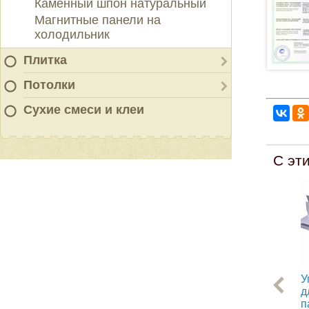
Каменный шпон натуральный
Магнитные панели на
холодильник
Плитка
Потолки
Сухие смеси и клеи
С эт
У
д
п