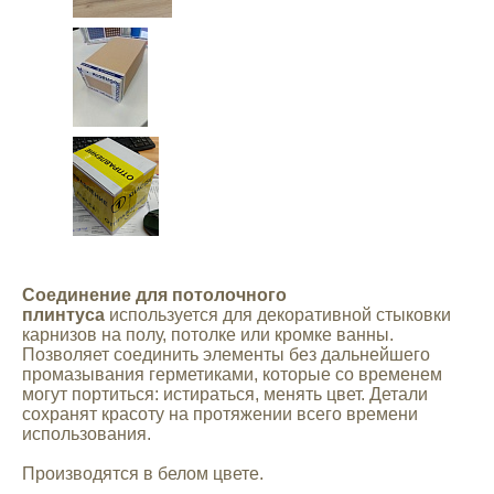
Mitsubishi
Opel
Renault
Suzuki
Toyota
Соединение для потолочного
плинтуса
используется для декоративной стыковки
карнизов на полу, потолке или кромке ванны.
Volkswagen
Позволяет соединить элементы без дальнейшего
промазывания герметиками, которые со временем
могут портиться: истираться, менять цвет. Детали
УАЗ
сохранят красоту на протяжении всего времени
использования.
Дополнительные товары
Производятся в белом цвете.