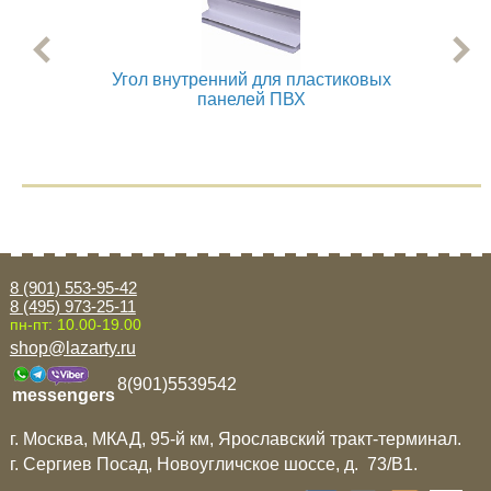
Угол внутренний для пластиковых
Угол
панелей ПВХ
8 (901) 553-95-42
8 (495) 973-25-11
пн-пт: 10.00-19.00
shop@lazarty.ru
8(901)5539542
messengers
г. Москва, МКАД, 95-й км, Ярославский тракт-терминал.
г. Сергиев Посад, Новоугличское шоссе, д. 73/B1.