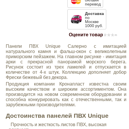
онлайн
перевод
Mitsubishi
Доставка
по
Москве
Opel
1000 руб.
Оцените товар
(0)
Renault
Панели ПВХ Unique Салерно с имитацией
натурального камня и фальш-окон с великолепным
Suzuki
приморским пейзажем. На главном рисунке - имитация
арки с прекрасной панорамой морского берега.
Рисунок состоит из трех ламелей и отпускается в
Toyota
количестве от 4-х штук. Коллекцию дополняет добор
Фрески бежевый без декора.
Продукция компании Кронапласт известна своим
Volkswagen
высоким качеством и широким ассортиментом. Она
производится на новом современном оборудовании и
способна конкурировать как с отечественными, так и
УАЗ
зарубежными производителями.
Достоинства панелей ПВХ Unique
Дополнительные товары
Прочность и жесткость листов ПВХ, высокая