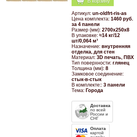
В корзину
Компрессионные фитинги Poliext
Honda
Магнитные панели на холодильник
Артикул:
un-oldfrt-ris-as
Флуоресцентные краски
Цена комплекта:
1460 руб.
Hyundai
за 4 панели
Размер (мм):
2700x250x8
Шпатлевки, штукатурки
В упаковке:
≈14 кг/12
шт/0,064 м³
Infinity
Назначение:
внутренняя
Эмали универсальные акриловые
отделка, для стен
Материал:
3D печать, ПВХ
Kia
Тип поверхности:
глянец
Грунтовки, защитные лаки
Толщина (мм):
8
Замковое соединение:
Lada
стык-в-стык
В комплекте::
3 панели
Тема:
Города
Lexus
Доставка
Mazda
по всей
России и
СНГ
Mercedes-Benz
Оплата
картой