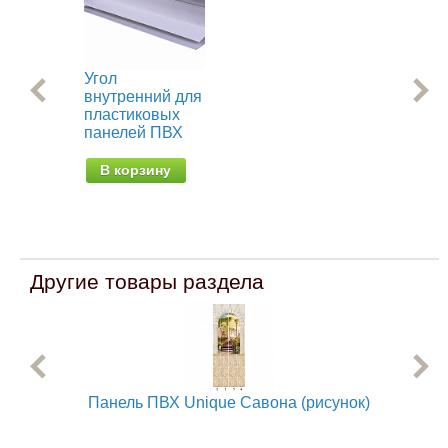
Угол
Ст
внутренний для
об
пластиковых
пр
панелей ПВХ
па
В корзину
В
Другие товары раздела
Панель ПВХ Unique Савона (рисунок)
Па