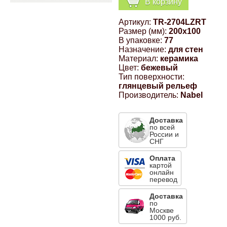
В корзину
Компрессионные фитинги Poliext
Honda
Магнитные панели на холодильник
Артикул:
TR-2704LZRT
Флуоресцентные краски
Размер (мм):
200x100
Hyundai
В упаковке:
77
Назначение:
для стен
Шпатлевки, штукатурки
Материал:
керамика
Цвет:
бежевый
Infinity
Тип поверхности:
Эмали универсальные акриловые
глянцевый рельеф
Производитель:
Nabel
Kia
Грунтовки, защитные лаки
Доставка
Lada
по всей
России и
СНГ
Lexus
Оплата
картой
онлайн
перевод
Mazda
Доставка
по
Mercedes-Benz
Москве
1000 руб.