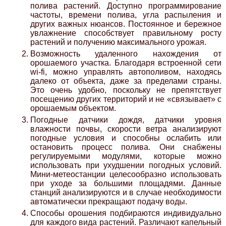
полива растений. Доступно программирование
Mitsubishi
частоты, времени полива, угла распыления и
других важных нюансов. Постоянное и бережное
увлажнение способствует правильному росту
Opel
растений и получению максимального урожая.
Возможность удаленного нахождения от
орошаемого участка. Благодаря встроенной сети
Renault
wi-fi, можно управлять автополивом, находясь
далеко от объекта, даже за пределами страны.
Это очень удобно, поскольку не препятствует
Suzuki
посещению других территорий и не «связывает» с
орошаемым объектом.
Погодные датчики дождя, датчики уровня
Toyota
влажности почвы, скорости ветра анализируют
погодные условия и способны ослабить или
остановить процесс полива. Они снабжены
Volkswagen
регулируемыми модулями, которые можно
использовать при ухудшении погодных условий.
Мини-метеостанции целесообразно использовать
УАЗ
при уходе за большими площадями. Данные
станций анализируются и в случае необходимости
автоматически прекращают подачу воды.
Дополнительные товары
Способы орошения подбираются индивидуально
для каждого вида растений. Различают капельный