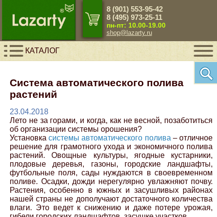
8 (901) 553-95-42
Close Menu
Close Menu
Close Menu
Close Menu
Close Menu
Close Menu
Close Menu
Close Menu
8 (495) 973-25-11
пн-пт: 10.00-19.00
shop@lazarty.ru
Назад
Назад
Назад
Назад
Назад
Назад
Назад
Назад
КАТАЛОГ
Пульты управления
Audi
Грядки и ограждения
Гибкий камень
Краски, пластик, стеклошарики для
Панели ПВХ
Зеркальная плитка
Панели ПВХ с рисунком для потолка
разметки
Система автоматического полива
Клапаны
BMW
Ручные инструменты
Искусственный камень
Фартуки для кухни
Плитка под кожу
Панели ПВХ для потолка
растений
Пигменты
23.04.2018
Спринклеры
Chery
Садовый инвентарь
Панели 3D гипсовые
Аксессуары для плитки
Сушилки автоматизированные для белья
Лето не за горами, и когда, как не весной, позаботиться
об организации системы орошения?
Резиновая краска и грунт
Установка
системы автоматического полива
– отличное
решение для грамотного ухода и экономичного полива
Сопла
Chevrolet
Руспанели Ruspanel
Реечные потолки Cesal
растений. Овощные культуры, ягодные кустарники,
Светоотражающие краски
плодовые деревья, газоны, городские ландшафты,
футбольные поля, сады нуждаются в своевременном
Датчики
Citroen
Панели МДФ
Кассетные потолки Cesal
поливе. Осадки, дожди нерегулярно увлажняют почву.
Светящиеся люминесцентные краски
Растения, особенно в южных и засушливых районах
нашей страны не дополучают достаточного количества
Комплектующие
Ford
Каменный шпон натуральный
влаги. Это ведет к снижению и даже потере урожая,
Светящийся порошок люминофор
гибели городских ландшафтов, засушке участков.