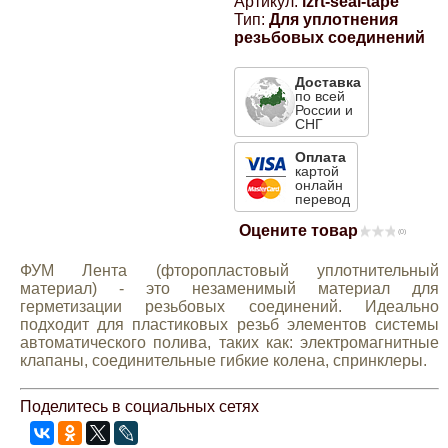
Артикул:
lzrt-seal-tape
Тип:
Для уплотнения
Компрессионные фитинги Poliext
Honda
Магнитные панели на холодильник
резьбовых соединений
Флуоресцентные краски
Hyundai
Доставка
по всей
Шпатлевки, штукатурки
России и
СНГ
Infinity
Оплата
Эмали универсальные акриловые
картой
онлайн
Kia
перевод
Грунтовки, защитные лаки
Оцените товар
(0)
Lada
ФУМ Лента (фторопластовый уплотнительный
материал) - это незаменимый материал для
Lexus
герметизации резьбовых соединений. Идеально
подходит для пластиковых резьб элементов системы
автоматического полива, таких как: электромагнитные
Mazda
клапаны, соединительные гибкие колена, спринклеры.
Поделитесь в социальных сетях
Mercedes-Benz