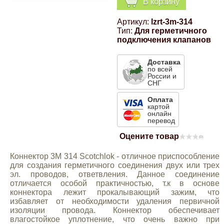
В корзину
Компрессионные фитинги Poliext
Honda
Магнитные панели на холодильник
Артикул:
lzrt-3m-314
Флуоресцентные краски
Тип:
Для герметичного
Hyundai
подключения клапанов
Шпатлевки, штукатурки
Доставка
Infinity
по всей
России и
Эмали универсальные акриловые
СНГ
Kia
Оплата
картой
Грунтовки, защитные лаки
онлайн
перевод
Lada
Оцените товар
(0)
Lexus
Коннектор 3M 314 Scotchlok - отличное приспособление
для создания герметичного соединения двух или трех
эл. проводов, ответвления. Данное соединение
Mazda
отличается особой практичностью, т.к в основе
коннектора лежит прокалывающий зажим, что
избавляет от необходимости удаления первичной
Mercedes-Benz
изоляции провода. Коннектор обеспечивает
влагостойкое уплотнение, что очень важно при