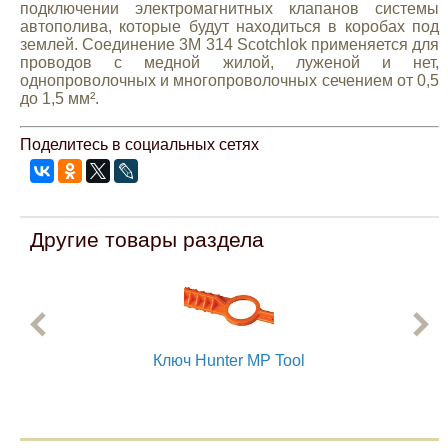
подключении электромагнитных клапанов системы
Mitsubishi
автополива, которые будут находиться в коробах под
землей. Соединение 3M 314 Scotchlok применяется для
проводов с медной жилой, луженой и нет,
Opel
однопроволочных и многопроволочных сечением от 0,5
до 1,5 мм².
Renault
Поделитесь в социальных сетях
Suzuki
Другие товары раздела
Toyota
Volkswagen
УАЗ
Ключ Hunter MP Tool
Дополнительные товары