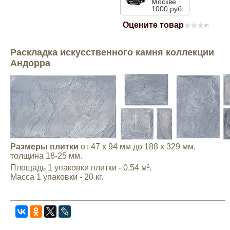
Москве
1000 руб.
Mitsubishi
Оцените товар
(0)
Opel
Раскладка искусственного камня коллекции
Андорра
Renault
Suzuki
Toyota
Размеры плитки
от 47 х 94 мм до 188 х 329 мм,
Volkswagen
толщина 18-25 мм.
Площадь 1 упаковки плитки - 0,54 м².
Масса 1 упаковки - 20 кг.
УАЗ
Дополнительные товары