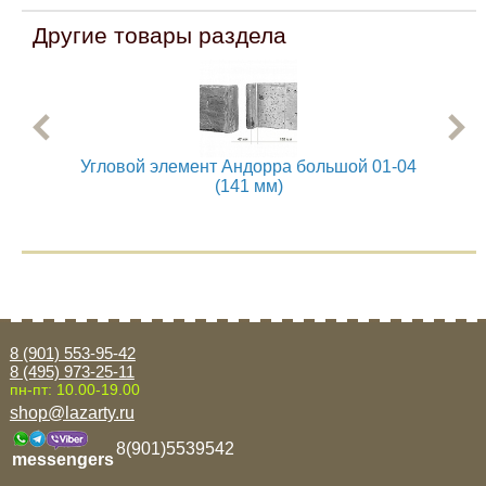
Другие товары раздела
Угловой элемент Андорра большой 01-04
Угл
(141 мм)
8 (901) 553-95-42
8 (495) 973-25-11
пн-пт: 10.00-19.00
shop@lazarty.ru
8(901)5539542
messengers