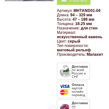
В корзину
Компрессионные фитинги Poliext
Honda
Магнитные панели на холодильник
Артикул:
MHTAND01-04
Флуоресцентные краски
Длина:
94 – 329 мм
Hyundai
Высота:
47 – 188 мм
Толщина:
18-25 мм
Шпатлевки, штукатурки
Назначение:
для стен
Материал:
Infinity
искусственный камень
Эмали универсальные акриловые
Цвет:
серый
Тип поверхности:
Kia
матовый рельеф
Грунтовки, защитные лаки
Производитель:
Малахит
Lada
Доставка
по всей
России и
Lexus
СНГ
Оплата
Mazda
картой
онлайн
перевод
Mercedes-Benz
Доставка
по