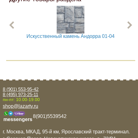
Искусственный камень Андорра 01-04
Угло
8 (901) 553-95-42
8 (495) 973-25-11
пн-пт: 10.00-19.00
shop@lazarty.ru
8(901)5539542
messengers
г. Москва, МКАД, 95-й км, Ярославский тракт-терминал.