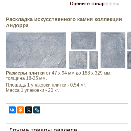
Оцените товар
(0)
Mitsubishi
Раскладка искусственного камня коллекции
Opel
Андорра
Renault
Suzuki
Toyota
Размеры плитки
от 47 х 94 мм до 188 х 329 мм,
толщина 18-25 мм.
Площадь 1 упаковки плитки - 0,54 м².
Volkswagen
Масса 1 упаковки - 20 кг.
УАЗ
Дополнительные товары
Другие товары раздела