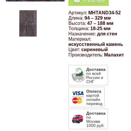
В корзину
Компрессионные фитинги Poliext
Honda
Магнитные панели на холодильник
Артикул:
MHTAND34-52
Флуоресцентные краски
Длина:
94 – 329 мм
Hyundai
Высота:
47 – 188 мм
Толщина:
18-25 мм
Шпатлевки, штукатурки
Назначение:
для стен
Материал:
Infinity
искусственный камень
Эмали универсальные акриловые
Цвет:
сиреневый
Производитель:
Малахит
Kia
Грунтовки, защитные лаки
Доставка
Lada
по всей
России и
СНГ
Lexus
Оплата
картой
онлайн
перевод
Mazda
Доставка
по
Mercedes-Benz
Москве
1000 руб.