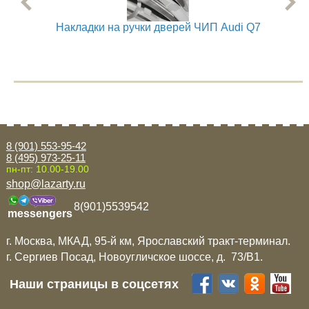
Mitsubishi
Накладки на ручки дверей ЧИП Audi Q7
Накл
Opel
Renault
Suzuki
8 (901) 553-95-42
8 (495) 973-25-11
пн-пт: 10.00-19.00
Toyota
shop@lazarty.ru
8(901)5539542
Volkswagen
messengers
г. Москва, МКАД, 95-й км, Ярославский тракт-терминал.
УАЗ
г. Сергиев Посад, Новоугличское шоссе, д. 73/B1.
Наши страницы в соцсетях
Дополнительные товары