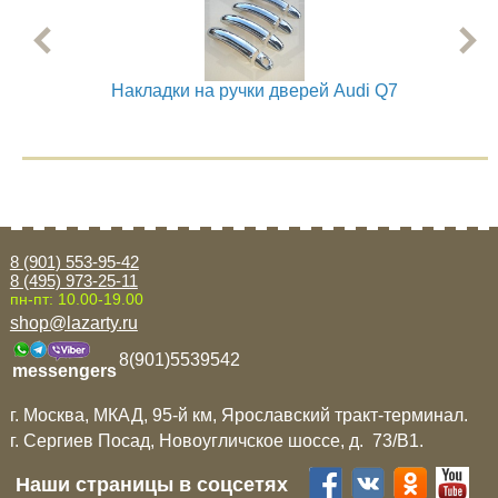
Mitsubishi
Opel
Накладки на ручки дверей Audi Q7
Нак
Renault
Suzuki
8 (901) 553-95-42
Toyota
8 (495) 973-25-11
пн-пт: 10.00-19.00
shop@lazarty.ru
Volkswagen
8(901)5539542
messengers
УАЗ
г. Москва, МКАД, 95-й км, Ярославский тракт-терминал.
г. Сергиев Посад, Новоугличское шоссе, д. 73/B1.
Дополнительные товары
Наши страницы в соцсетях