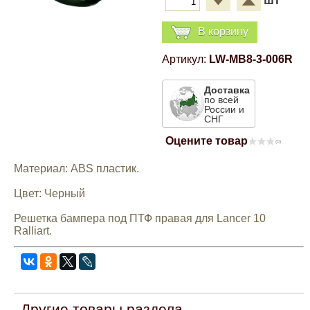
шт
Компрессионные фитинги Poliext
Honda
Магнитные панели на холодильник
В корзину
Флуоресцентные краски
Hyundai
Артикул:
LW-MB8-3-006R
Шпатлевки, штукатурки
Доставка
Infinity
по всей
России и
Эмали универсальные акриловые
СНГ
Kia
Оцените товар
(0)
Грунтовки, защитные лаки
Материал: ABS пластик.
Lada
Цвет: Черный
Lexus
Решетка бампера под ПТФ правая для Lancer 10
Ralliart.
Mazda
Mercedes-Benz
Другие товары раздела