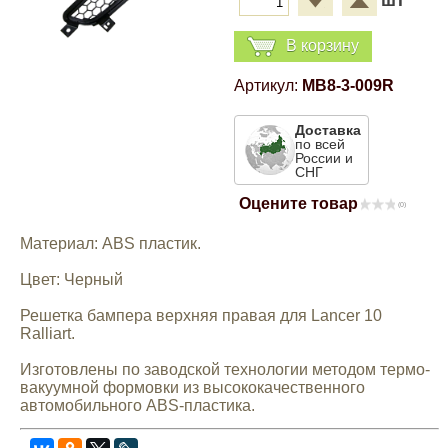
шт
Компрессионные фитинги Poliext
Honda
Магнитные панели на холодильник
В корзину
Флуоресцентные краски
Hyundai
Артикул:
MB8-3-009R
Шпатлевки, штукатурки
Доставка
Infinity
по всей
России и
Эмали универсальные акриловые
СНГ
Kia
Оцените товар
(0)
Грунтовки, защитные лаки
Материал: ABS пластик.
Lada
Цвет: Черный
Lexus
Решетка бампера верхняя правая для Lancer 10
Ralliart.
Mazda
Изготовлены по заводской технологии методом термо-
вакуумной формовки из высококачественного
автомобильного ABS-пластика.
Mercedes-Benz