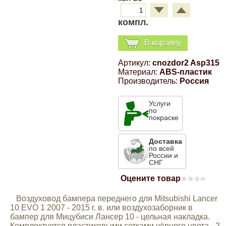
Компрессионные фитинги Poliext
Honda
Магнитные панели на холодильник
компл.
Флуоресцентные краски
Hyundai
В корзину
Шпатлевки, штукатурки
Артикул:
cnozdor2 Asp315
Infinity
Материал:
ABS-пластик
Эмали универсальные акриловые
Производитель:
Россия
Kia
Услуги
Грунтовки, защитные лаки
по
покраске
Lada
Доставка
по всей
Lexus
России и
СНГ
Оцените товар
Mazda
(0)
Воздуховод бампера переднего для Mitsubishi Lancer
10 EVO 1 2007 - 2015 г. в. или воздухозаборник в
Mercedes-Benz
бампер для Мицубиси Лансер 10 - цельная накладка.
Комплектуется пластиковыми сетками чёрного цвета - 2