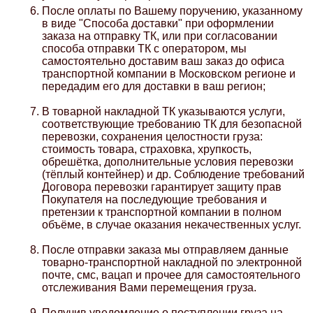
После оплаты по Вашему поручению, указанному
Mitsubishi
в виде "Способа доставки" при оформлении
заказа на отправку ТК, или при согласовании
способа отправки ТК с оператором, мы
Opel
самостоятельно доставим ваш заказ до офиса
транспортной компании в Московском регионе и
передадим его для доставки в ваш регион;
Renault
В товарной накладной ТК указываются услуги,
соответствующие требованию ТК для безопасной
Suzuki
перевозки, сохранения целостности груза:
стоимость товара, страховка, хрупкость,
обрешётка, дополнительные условия перевозки
Toyota
(тёплый контейнер) и др. Соблюдение требований
Договора перевозки гарантирует защиту прав
Покупателя на последующие требования и
Volkswagen
претензии к транспортной компании в полном
объёме, в случае оказания некачественных услуг.
После отправки заказа мы отправляем данные
УАЗ
товарно-транспортной накладной по электронной
почте, смс, вацап и прочее для самостоятельного
отслеживания Вами перемещения груза.
Дополнительные товары
Получив уведомление о поступлении груза на