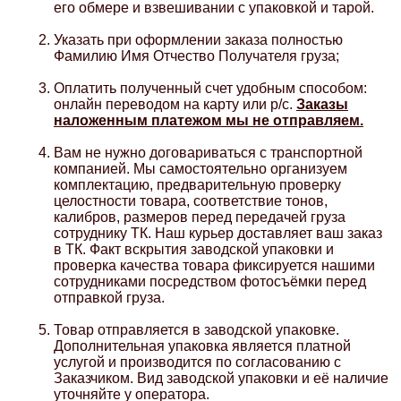
его обмере и взвешивании с упаковкой и тарой.
Компрессионные фитинги Poliext
Honda
Магнитные панели на холодильник
Указать при оформлении заказа полностью
Флуоресцентные краски
Фамилию Имя Отчество Получателя груза;
Hyundai
Оплатить полученный счет удобным способом:
Шпатлевки, штукатурки
онлайн переводом на карту или р/с.
Заказы
наложенным платежом мы не отправляем.
Infinity
Эмали универсальные акриловые
Вам не нужно договариваться с транспортной
компанией. Мы самостоятельно организуем
Kia
комплектацию, предварительную проверку
Грунтовки, защитные лаки
целостности товара, соответствие тонов,
калибров, размеров перед передачей груза
Lada
сотруднику ТК. Наш курьер доставляет ваш заказ
в ТК. Факт вскрытия заводской упаковки и
проверка качества товара фиксируется нашими
Lexus
сотрудниками посредством фотосъёмки перед
отправкой груза.
Mazda
Товар отправляется в заводской упаковке.
Дополнительная упаковка является платной
услугой и производится по согласованию с
Mercedes-Benz
Заказчиком. Вид заводской упаковки и её наличие
уточняйте у оператора.