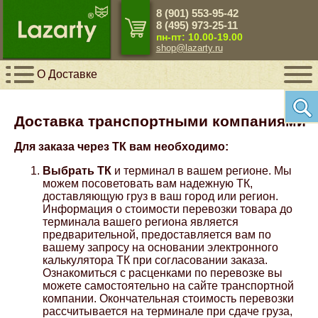
8 (901) 553-95-42
Close Menu
Close Menu
Close Menu
Close Menu
Close Menu
Close Menu
Close Menu
Close Menu
8 (495) 973-25-11
пн-пт: 10.00-19.00
shop@lazarty.ru
Назад
Назад
Назад
Назад
Назад
Назад
Назад
Назад
О Доставке
Пульты управления
Audi
Грядки и ограждения
Гибкий камень
Краски, пластик, стеклошарики для
Панели ПВХ
Зеркальная плитка
Панели ПВХ с рисунком для потолка
разметки
Доставка транспортными компаниями
Клапаны
BMW
Ручные инструменты
Искусственный камень
Фартуки для кухни
Плитка под кожу
Панели ПВХ для потолка
Для заказа через ТК вам необходимо:
Пигменты
Выбрать ТК
и терминал в вашем регионе. Мы
Спринклеры
Chery
Садовый инвентарь
Панели 3D гипсовые
Аксессуары для плитки
Сушилки автоматизированные для белья
можем посоветовать вам надежную ТК,
Резиновая краска и грунт
доставляющую груз в ваш город или регион.
Информация о стоимости перевозки товара до
Сопла
Chevrolet
Руспанели Ruspanel
Реечные потолки Cesal
терминала вашего региона является
Светоотражающие краски
предварительной, предоставляется вам по
вашему запросу на основании электронного
Датчики
Citroen
Панели МДФ
Кассетные потолки Cesal
калькулятора ТК при согласовании заказа.
Светящиеся люминесцентные краски
Ознакомиться с расценками по перевозке вы
можете самостоятельно на сайте транспортной
Комплектующие
Ford
Каменный шпон натуральный
компании. Окончательная стоимость перевозки
рассчитывается на терминале при сдаче груза,
Светящийся порошок люминофор