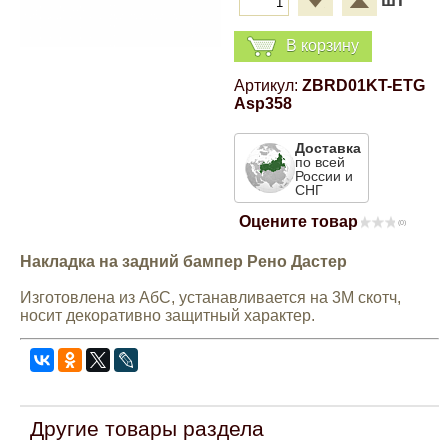
шт
Компрессионные фитинги Poliext
Honda
Магнитные панели на холодильник
В корзину
Флуоресцентные краски
Hyundai
Артикул:
ZBRD01KT-ETG
Asp358
Шпатлевки, штукатурки
Infinity
Доставка
Эмали универсальные акриловые
по всей
России и
СНГ
Kia
Грунтовки, защитные лаки
Оцените товар
(0)
Lada
Накладка на задний бампер Рено Дастер
Изготовлена из АбС, устанавливается на 3М скотч,
Lexus
носит декоративно защитный характер.
Mazda
Mercedes-Benz
Другие товары раздела