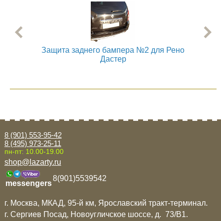
Mitsubishi
Opel
Защита заднего бампера №2 для Рено
Нак
Дастер
Renault
Suzuki
Toyota
8 (901) 553-95-42
8 (495) 973-25-11
Volkswagen
пн-пт: 10.00-19.00
shop@lazarty.ru
УАЗ
8(901)5539542
messengers
г. Москва, МКАД, 95-й км, Ярославский тракт-терминал.
Дополнительные товары
г. Сергиев Посад, Новоугличское шоссе, д. 73/B1.