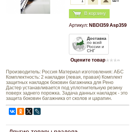
шт
Компрессионные фитинги Poliext
Honda
Магнитные панели на холодильник
В корзину
Флуоресцентные краски
Hyundai
Артикул:
NBDI359 Asp359
Шпатлевки, штукатурки
Доставка
Infinity
по всей
России и
Эмали универсальные акриловые
СНГ
Kia
Оцените товар
(0)
Грунтовки, защитные лаки
Производитель: Россия Материал изготовления: АБС
Lada
Комплектность: 2 накладки (левая, правая) Комплект
защитных накладок боковин багажника для Рено
Дастер устанавливается под уплотнительную резину
Lexus
поверх заднего порожка. Задача данных накладок - это
защита боковин багажника от сколов и царапин.
Mazda
Mercedes-Benz
Другие товары раздела