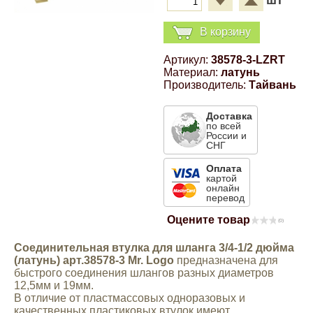
шт
Компрессионные фитинги Poliext
Honda
Магнитные панели на холодильник
В корзину
Флуоресцентные краски
Hyundai
Артикул:
38578-3-LZRT
Материал:
латунь
Шпатлевки, штукатурки
Производитель:
Тайвань
Infinity
Эмали универсальные акриловые
Доставка
по всей
Kia
России и
СНГ
Грунтовки, защитные лаки
Оплата
Lada
картой
онлайн
перевод
Lexus
Оцените товар
(0)
Соединительная втулка для шланга 3/4-1/2 дюйма
Mazda
(латунь) арт.38578-3 Mr. Logo
предназначена для
быстрого соединения шлангов разных диаметров
12,5мм и 19мм.
Mercedes-Benz
В отличие от пластмассовых одноразовых и
качественных пластиковых втулок имеют