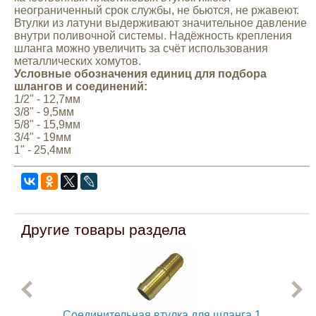
неограниченный срок службы, не бьются, не ржавеют.
Mitsubishi
Втулки из латуни выдерживают значительное давление
внутри поливочной системы. Надёжность крепления
шланга можно увеличить за счёт использования
Opel
металлических хомутов.
Условные обозначения единиц для подбора
шлангов и соединений:
Renault
1/2" - 12,7мм
3/8" - 9,5мм
5/8" - 15,9мм
Suzuki
3/4" - 19мм
1" - 25,4мм
Toyota
Volkswagen
Другие товары раздела
УАЗ
Дополнительные товары
Соединительная втулка для шланга 1