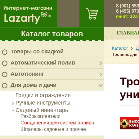
8 (901) 55
8 (495) 97
пн-пт: 10.
Каталог товаров
ГЛАВНА
Каталог
Д
Товары со скидкой
Тройник для
Автоматический полив
Автотюнинг
Тро
Для дома и дачи
ун
Грядки и ограждения
Ручные инструменты
Садовый инвентарь
Разбрызгиватели
Соединения для систем полива
Шпалеры садовые и прочее