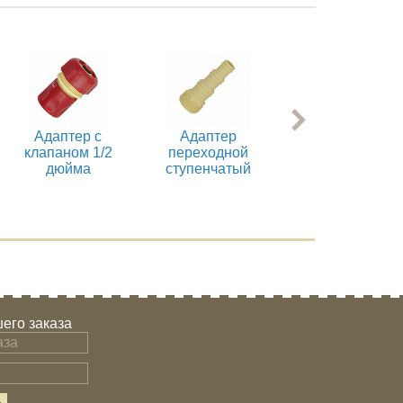
Адаптер с
Адаптер
Адаптер для
клапаном 1/2
переходной
соединения
дюйма
ступенчатый
шлангов 1/2
дюйма
его заказа