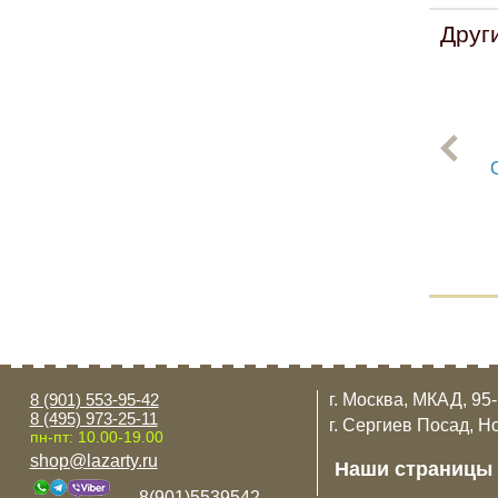
Друг
8 (901) 553-95-42
г. Москва, МКАД, 95
8 (495) 973-25-11
г. Сергиев Посад, Н
пн-пт: 10.00-19.00
shop@lazarty.ru
Наши страницы
8(901)5539542