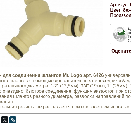
Артикул:
Цвет:
бе
Производ
Д
п
Р
С
Оцените
 для соединения шлангов Mr. Logo арт. 6426
универсаль
инга шлангов с помощью дополнительных переходников/ад
различного диаметра: 1/2" (12,5мм), 3/4" (19мм), 1" (25мм)
о очевидно: быстрое соединение, функция аква-стоп при о
ания шлангов разного диаметра, разводки направлений по
вания.
тельная резинка не рассыхается при многолетнем использо