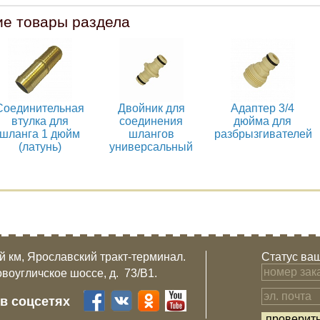
ие товары раздела
Соединительная
Двойник для
Адаптер 3/4
втулка для
соединения
дюйма для
шланга 1 дюйм
шлангов
разбрызгивателей
(латунь)
универсальный
-й км, Ярославский тракт-терминал.
Статус ваш
овоугличское шоссе, д. 73/B1.
 в соцсетях