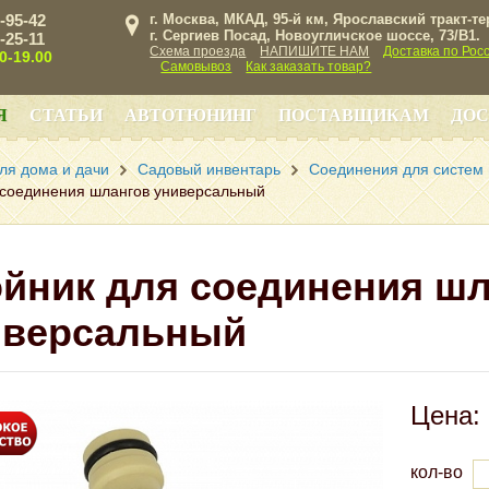
3-95-42
г. Москва, МКАД, 95-й км, Ярославский тракт-т
г. Сергиев Посад, Новоугличское шоссе, 73/B1.
3-25-11
Схема проезда
НАПИШИТЕ НАМ
Доставка по Рос
00-19.00
Самовывоз
Как заказать товар?
Я
СТАТЬИ
АВТОТЮНИНГ
ПОСТАВЩИКАМ
ДОС
ля дома и дачи
Садовый инвентарь
Соединения для систем
 соединения шлангов универсальный
йник для соединения ш
иверсальный
Цена:
кол-во