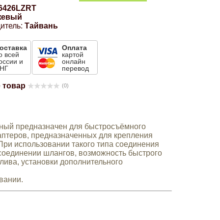
6426LZRT
жевый
итель:
Тайвань
оставка
Оплата
о всей
картой
оссии и
онлайн
НГ
перевод
 товар
(0)
ный предназначен для быстросъёмного
аптеров, предназначенных для крепления
. При использовании такого типа соединения
тсоединении шлангов, возможность быстрого
лива, установки дополнительного
вании.