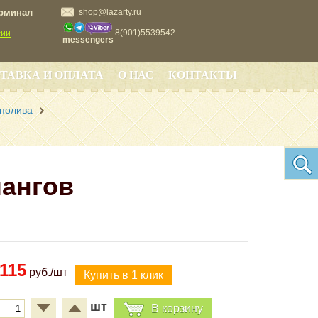
ерминал
shop@lazarty.ru
8(901)5539542
сии
messengers
ТАВКА И ОПЛАТА
О НАС
КОНТАКТЫ
 полива
лангов
115
руб./шт
шт
В корзину