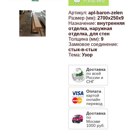
В корзину
Компрессионные фитинги Poliext
Honda
Магнитные панели на холодильник
Артикул:
apl-baron-zelen
Флуоресцентные краски
Размер (мм):
2700x250x9
Hyundai
Назначение:
внутренняя
отделка, наружная
Шпатлевки, штукатурки
отделка, для стен
Толщина (мм):
9
Infinity
Замковое соединение:
Эмали универсальные акриловые
стык-в-стык
Тема:
Узор
Kia
Грунтовки, защитные лаки
Доставка
Lada
по всей
России и
СНГ
Lexus
Оплата
картой
онлайн
перевод
Mazda
Доставка
по
Mercedes-Benz
Москве
1000 руб.