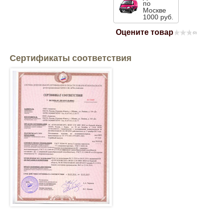
по
Москве
Mitsubishi
1000 руб.
Оцените товар
(0)
Opel
Сертификаты соответствия
Renault
Suzuki
Toyota
Volkswagen
УАЗ
Дополнительные товары