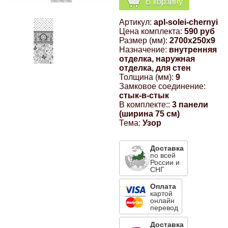
В корзину
Компрессионные фитинги Poliext
Honda
Магнитные панели на холодильник
Артикул:
apl-solei-chernyi
Флуоресцентные краски
Цена комплекта:
590 руб
Hyundai
Размер (мм):
2700x250x9
Назначение:
внутренняя
Шпатлевки, штукатурки
отделка, наружная
отделка, для стен
Infinity
Толщина (мм):
9
Эмали универсальные акриловые
Замковое соединение:
стык-в-стык
Kia
В комплекте::
3 панели
Грунтовки, защитные лаки
(ширина 75 см)
Тема:
Узор
Lada
Доставка
Lexus
по всей
России и
СНГ
Mazda
Оплата
картой
онлайн
перевод
Mercedes-Benz
Доставка