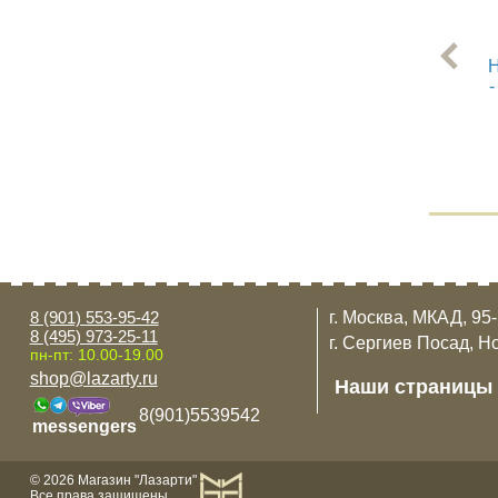
Н
-
8 (901) 553-95-42
г. Москва, МКАД, 95
8 (495) 973-25-11
г. Сергиев Посад, Н
пн-пт: 10.00-19.00
shop@lazarty.ru
Наши страницы
8(901)5539542
messengers
© 2026 Магазин "Лазарти"
Все права защищены