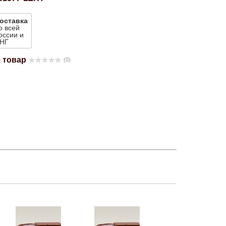
оставка
о всей
оссии и
НГ
 товар
(0)