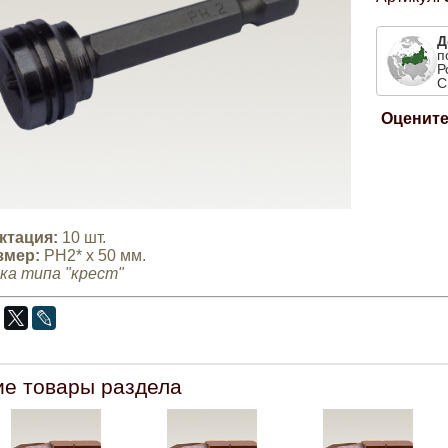
Д
п
Р
С
Оцените
ктация:
10 шт.
змер
:
PH2* x 50 мм.
ка типа "крест"
ие товары раздела