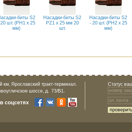
асадки-биты S2
Насадки-биты S2
Насадки-биты S2
 20 шт. (PH1 x 25
PZ1 x 25 мм 20
- 20 шт. (PH2 x 25
мм)
шт.
мм)
-й км, Ярославский тракт-терминал.
Статус ваш
овоугличское шоссе, д. 73/B1.
 в соцсетях