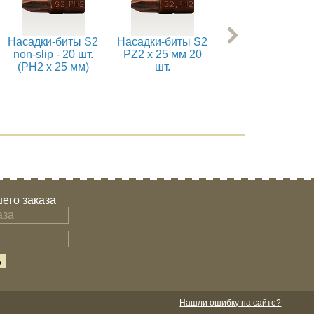
Насадки-биты S2
Насадки-биты S2
Насадки-биты S
non-slip - 20 шт.
PZ2 x 25 мм 20
T30 x 50 мм 20 ш
(PH2 x 25 мм)
шт.
его заказа
Нашли ошибку на сайте?