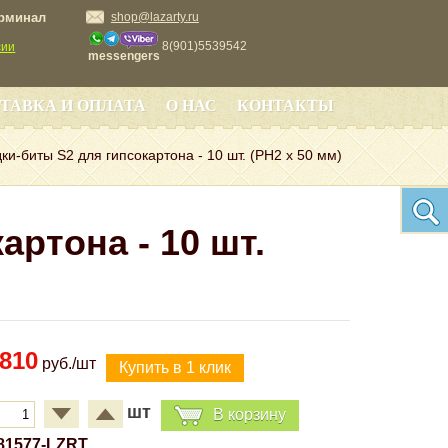
ерминал
shop@lazarty.ru
8(901)5539542
сии
messengers
ТАВКА И ОПЛАТА
О НАС
КОНТАКТЫ
ки-биты S2 для гипсокартона - 10 шт. (PH2 х 50 мм)
артона - 10 шт.
810
руб./шт
шт
В корзину
81577-LZRT