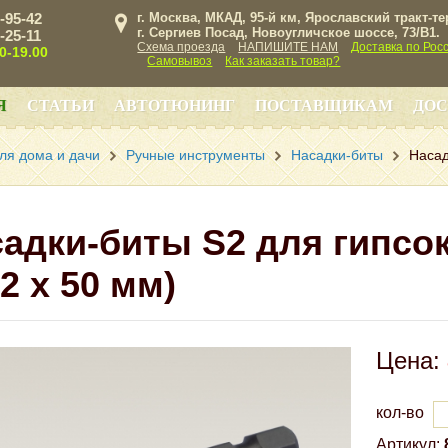
3-95-42
г. Москва, МКАД, 95-й км, Ярославский тракт-т
г. Сергиев Посад, Новоугличское шоссе, 73/B1.
3-25-11
Схема проезда
НАПИШИТЕ НАМ
Доставка по Рос
00-19.00
Самовывоз
Как заказать товар?
Я
СТАТЬИ
АВТОТЮНИНГ
ПОСТАВЩИКАМ
ДОС
ля дома и дачи
Ручные инструменты
Насадки-биты
Насад
адки-биты S2 для гипсок
2 х 50 мм)
Цена:
кол-во
Артикул: