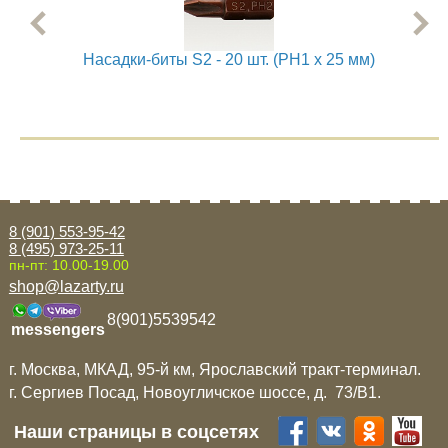
Mitsubishi
Насадки-биты S2 - 20 шт. (PH1 x 25 мм)
Н
Opel
Renault
Suzuki
8 (901) 553-95-42
Toyota
8 (495) 973-25-11
пн-пт: 10.00-19.00
shop@lazarty.ru
Volkswagen
8(901)5539542
messengers
УАЗ
г. Москва, МКАД, 95-й км, Ярославский тракт-терминал.
г. Сергиев Посад, Новоугличское шоссе, д. 73/B1.
Дополнительные товары
Наши страницы в соцсетях