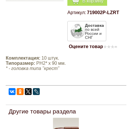
В корзину
Компрессионные фитинги Poliext
Honda
Магнитные панели на холодильник
Артикул:
719002P-LZRT
Флуоресцентные краски
Hyundai
Доставка
по всей
Шпатлевки, штукатурки
России и
СНГ
Infinity
Эмали универсальные акриловые
Оцените товар
(0)
Kia
Комплектация:
10 штук.
Грунтовки, защитные лаки
Типоразмер
:
PH2* х 90 мм.
* -
головка типа "крест"
Lada
Lexus
Mazda
Другие товары раздела
Mercedes-Benz