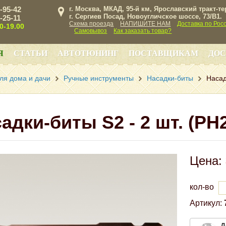
3-95-42
г. Москва, МКАД, 95-й км, Ярославский тракт-т
г. Сергиев Посад, Новоугличское шоссе, 73/B1.
3-25-11
Схема проезда
НАПИШИТЕ НАМ
Доставка по Рос
00-19.00
Самовывоз
Как заказать товар?
Я
СТАТЬИ
АВТОТЮНИНГ
ПОСТАВЩИКАМ
ДОС
ля дома и дачи
Ручные инструменты
Насадки-биты
Насад
адки-биты S2 - 2 шт. (PH2
Цена:
кол-во
Артикул:
Д