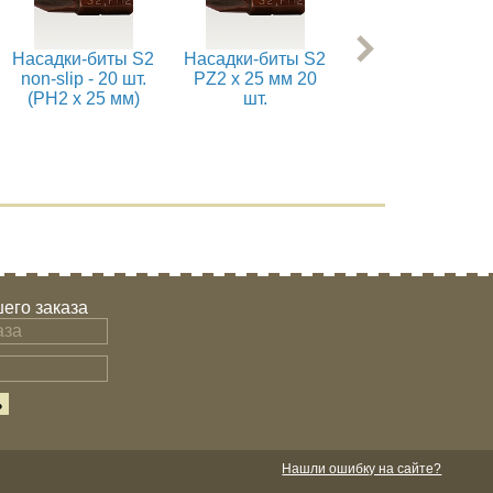
Насадки-биты S2
Насадки-биты S2
Насадки-биты S
non-slip - 20 шт.
PZ2 x 25 мм 20
T30 x 50 мм 20 ш
(PH2 x 25 мм)
шт.
его заказа
Нашли ошибку на сайте?