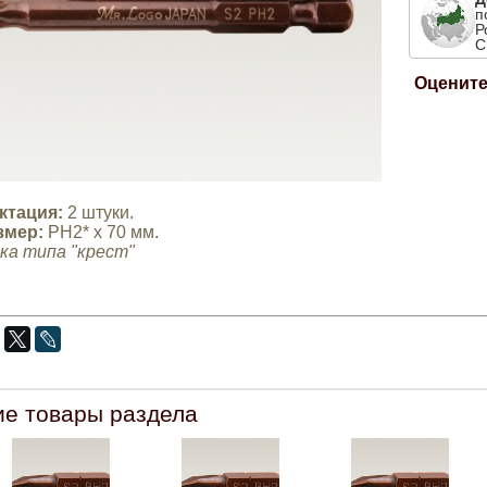
п
Р
С
Оцените
ктация:
2 штуки.
змер
:
PH2* х 70 мм.
ка типа "крест"
ие товары раздела