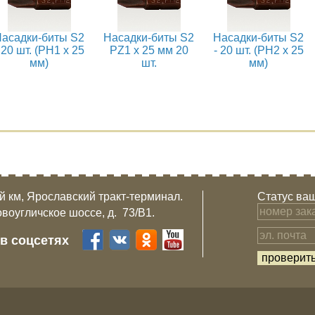
асадки-биты S2
Насадки-биты S2
Насадки-биты S2
 20 шт. (PH1 x 25
PZ1 x 25 мм 20
- 20 шт. (PH2 x 25
мм)
шт.
мм)
-й км, Ярославский тракт-терминал.
Статус ваш
овоугличское шоссе, д. 73/B1.
 в соцсетях