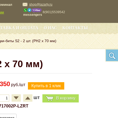
ерминал
shop@lazarty.ru
8(901)5539542
сии
messengers
ТАВКА И ОПЛАТА
О НАС
КОНТАКТЫ
ки-биты S2 - 2 шт. (PH2 х 70 мм)
 х 70 мм)
350
руб./шт
шт
В корзину
717002P-LZRT
оставка