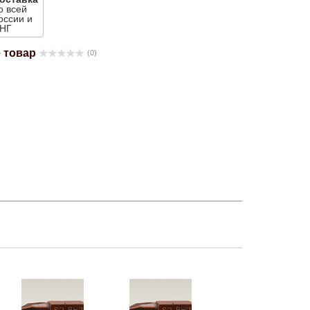
о всей
оссии и
НГ
 товар
(0)