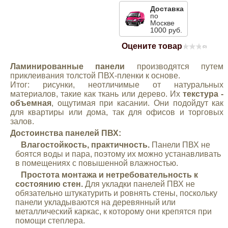
Доставка
Mitsubishi
по
Москве
1000 руб.
Opel
Оцените товар
(0)
Ламинированные панели
производятся путем
Renault
приклеивания толстой ПВХ-пленки к основе.
Итог: рисунки, неотличимые от натуральных
материалов, такие как ткань или дерево. Их
текстура -
Suzuki
объемная
, ощутимая при касании. Они подойдут как
для квартиры или дома, так для офисов и торговых
залов.
Toyota
Достоинства панелей ПВХ:
Влагостойкость, практичность.
Панели ПВХ не
боятся воды и пара, поэтому их можно устанавливать
Volkswagen
в помещениях с повышенной влажностью.
Простота монтажа и нетребовательность к
УАЗ
состоянию стен.
Для укладки панелей ПВХ не
обязательно штукатурить и ровнять стены, поскольку
панели укладываются на деревянный или
Дополнительные товары
металлический каркас, к которому они крепятся при
помощи степлера.