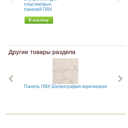
пластиковых
пл
панелей ПВХ
па
В корзину
В
Другие товары раздела
Панель ПВХ Шелкография коричневая
Па