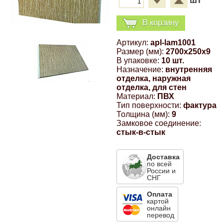
шт
Компрессионные фитинги Poliext
Honda
Магнитные панели на холодильник
В корзину
Флуоресцентные краски
Hyundai
Артикул:
apl-lam1001
Размер (мм):
2700x250x9
Шпатлевки, штукатурки
В упаковке:
10 шт.
Infinity
Назначение:
внутренняя
отделка, наружная
Эмали универсальные акриловые
отделка, для стен
Kia
Материал:
ПВХ
Тип поверхности:
фактура
Грунтовки, защитные лаки
Толщина (мм):
9
Lada
Замковое соединение:
стык-в-стык
Lexus
Доставка
по всей
России и
СНГ
Mazda
Оплата
картой
Mercedes-Benz
онлайн
перевод