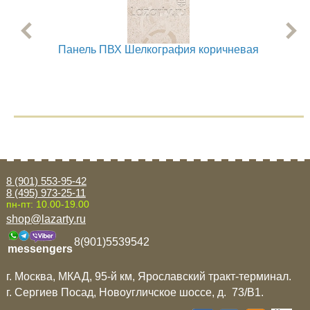
Панель ПВХ Шелкография коричневая
Па
8 (901) 553-95-42
8 (495) 973-25-11
пн-пт: 10.00-19.00
shop@lazarty.ru
8(901)5539542
messengers
г. Москва, МКАД, 95-й км, Ярославский тракт-терминал.
г. Сергиев Посад, Новоугличское шоссе, д. 73/B1.