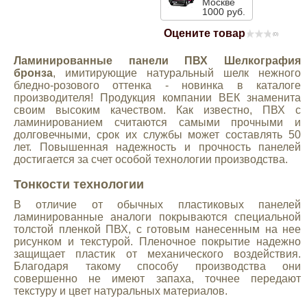
Москве
1000 руб.
Mitsubishi
Оцените товар
(0)
Opel
Ламинированные панели ПВХ Шелкография
бронза
, имитирующие натуральный шелк нежного
бледно-розового оттенка - новинка в каталоге
Renault
производителя! Продукция компании ВЕК знаменита
своим высоким качеством. Как известно, ПВХ с
ламинированием считаются самыми прочными и
Suzuki
долговечными, срок их службы может составлять 50
лет. Повышенная надежность и прочность панелей
достигается за счет особой технологии производства.
Toyota
Тонкости технологии
В отличие от обычных пластиковых панелей
Volkswagen
ламинированные аналоги покрываются специальной
толстой пленкой ПВХ, с готовым нанесенным на нее
рисунком и текстурой. Пленочное покрытие надежно
УАЗ
защищает пластик от механического воздействия.
Благодаря такому способу производства они
совершенно не имеют запаха, точнее передают
Дополнительные товары
текстуру и цвет натуральных материалов.