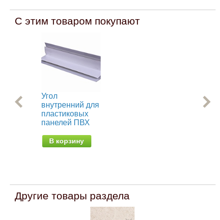
С этим товаром покупают
Угол
Уг
внутренний для
дл
пластиковых
пл
панелей ПВХ
па
В корзину
В
Другие товары раздела