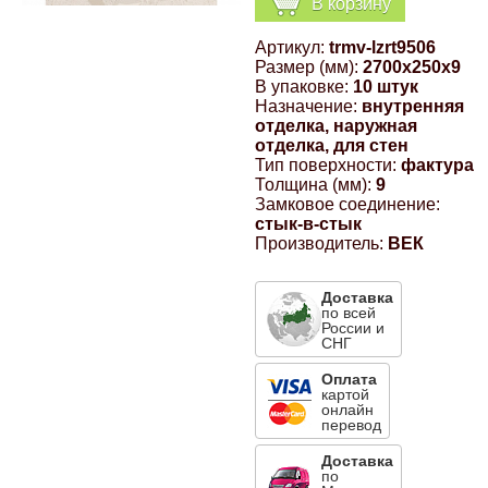
В корзину
Компрессионные фитинги Poliext
Honda
Магнитные панели на холодильник
Артикул:
trmv-lzrt9506
Флуоресцентные краски
Размер (мм):
2700x250x9
Hyundai
В упаковке:
10 штук
Назначение:
внутренняя
Шпатлевки, штукатурки
отделка, наружная
отделка, для стен
Infinity
Тип поверхности:
фактура
Эмали универсальные акриловые
Толщина (мм):
9
Замковое соединение:
Kia
стык-в-стык
Грунтовки, защитные лаки
Производитель:
ВЕК
Lada
Доставка
по всей
России и
Lexus
СНГ
Оплата
Mazda
картой
онлайн
перевод
Mercedes-Benz
Доставка
по