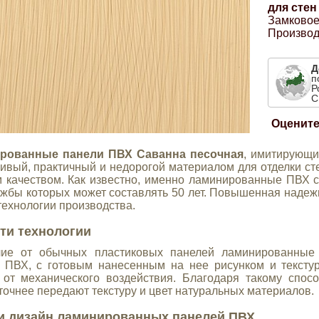
для стен
Замковое
Производ
Д
п
Р
С
Оцените
рованные панели ПВХ Саванна песочная
, имитирующи
сивый, практичный и недорогой материалом для отделки с
 качеством. Как известно, именно ламинированные ПВХ 
ужбы которых может составлять 50 лет. Повышенная надежн
технологии производства.
ти технологии
чие от обычных пластиковых панелей ламинированные 
 ПВХ, с готовым нанесенным на нее рисунком и тексту
 от механического воздействия. Благодаря такому спо
 точнее передают текстуру и цвет натуральных материалов.
и дизайн ламинированных панелей ПВХ