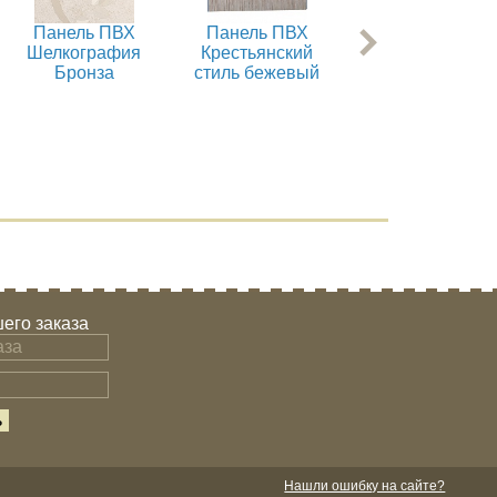
Панель ПВХ
Панель ПВХ
Панель ПВХ
Шелкография
Крестьянский
Холст бежевый
Бронза
стиль бежевый
его заказа
Нашли ошибку на сайте?