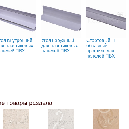
гол внутренний
Угол наружный
Стартовый П -
ля пластиковых
для пластиковых
образный
анелей ПВХ
панелей ПВХ
профиль для
панелей ПВХ
ие товары раздела