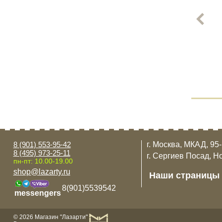
8 (901) 553-95-42
г. Москва, МКАД, 95
8 (495) 973-25-11
г. Сергиев Посад, Н
пн-пт: 10.00-19.00
shop@lazarty.ru
Наши страницы
8(901)5539542
messengers
© 2026 Магазин "Лазарти"