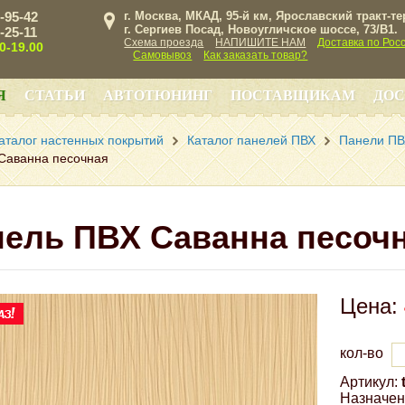
3-95-42
г. Москва, МКАД, 95-й км, Ярославский тракт-т
г. Сергиев Посад, Новоугличское шоссе, 73/B1.
3-25-11
Схема проезда
НАПИШИТЕ НАМ
Доставка по Рос
00-19.00
Самовывоз
Как заказать товар?
Я
СТАТЬИ
АВТОТЮНИНГ
ПОСТАВЩИКАМ
ДОС
аталог настенных покрытий
Каталог панелей ПВХ
Панели ПВ
Саванна песочная
ель ПВХ Саванна песоч
Цена:
кол-во
Артикул:
Назначен