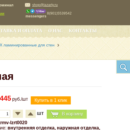
ерминал
shop@lazarty.ru
8(901)5539542
сии
messengers
ТАВКА И ОПЛАТА
О НАС
КОНТАКТЫ
Х ламинированные для стен
ная
445
руб./шт
шт
В корзину
trmv-lzrt0020
ие:
внутренняя отделка, наружная отделка,