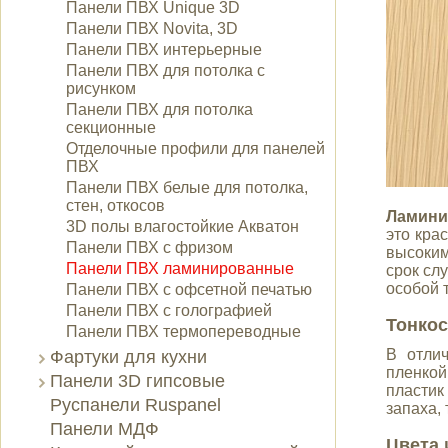
Панели ПВХ Unique 3D
Панели ПВХ Novita, 3D
Панели ПВХ интерьерные
Панели ПВХ для потолка с
рисунком
Панели ПВХ для потолка
секционные
Отделочные профили для панелей
ПВХ
Панели ПВХ белые для потолка,
стен, откосов
Ламини
3D полы влагостойкие Акватон
это кра
Панели ПВХ с фризом
высоким
Панели ПВХ ламинированные
срок сл
особой 
Панели ПВХ с офсетной печатью
Панели ПВХ с голографией
Тонкос
Панели ПВХ термопереводные
В отли
Фартуки для кухни
пленкой
Панели 3D гипсовые
пластик
Руспанели Ruspanel
запаха,
Панели МДФ
Цвета 