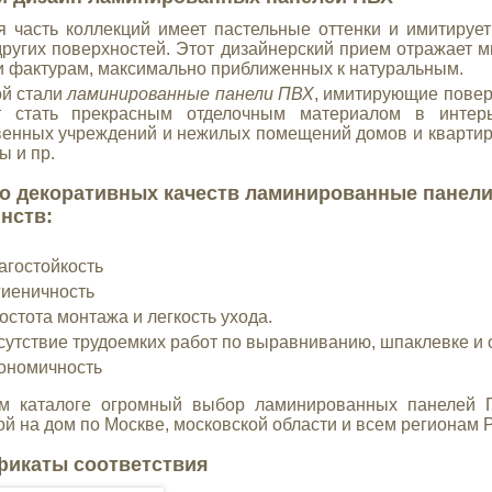
 часть коллекций имеет пастельные оттенки и имитирует
других поверхностей. Этот дизайнерский прием отражает 
и фактурам, максимально приближенных к натуральным.
й стали
ламинированные панели ПВХ
, имитирующие повер
т стать прекрасным отделочным материалом в интерь
енных учреждений и нежилых помещений домов и квартир, 
ы и пр.
 декоративных качеств ламинированные панели
нств:
агостойкость
гиеничность
остота монтажа и легкость ухода.
сутствие трудоемких работ по выравниванию, шпаклевке и о
ономичность
м каталоге огромный выбор ламинированных панелей П
ой на дом по Москве, московской области и всем регионам Р
фикаты соответствия