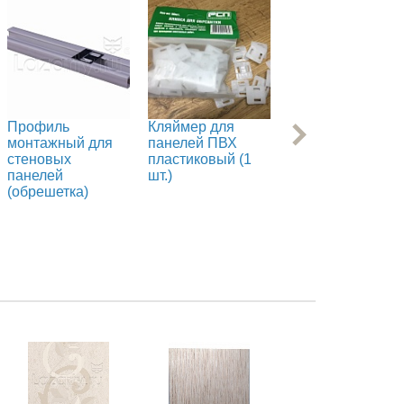
Профиль
Кляймер для
Кляймер для
монтажный для
панелей ПВХ
панелей ПВХ
стеновых
пластиковый (1
пластиковый (50
панелей
шт.)
шт.)
(обрешетка)