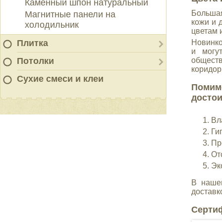
Каменный шпон натуральный
Большая
Магнитные панели на
кожи и 
холодильник
цветам 
Плитка
Новинко
и могу
Потолки
обществ
коридор
Сухие смеси и клеи
Помимо
достои
Вл
Ги
Пр
От
Эк
В наше
доставк
Серти