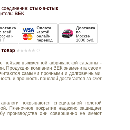
 соединение:
стык-в-стык
итель:
ВЕК
оставка
Оплата
Доставка
о всей
картой
по
оссии и
онлайн
Москве
НГ
перевод
1000 руб.
 товар
(0)
е пейзаж выжженной африканской саванны -
тен. Продукция компании ВЕК знаменита своим
считаются самыми прочными и долговечными,
ость и прочность панелей достигается за счет
аналоги покрываются специальной толстой
рой. Пленочное покрытие надежно защищает
собу производства они совершенно не имеют