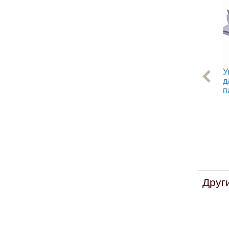
У
д
п
Друг