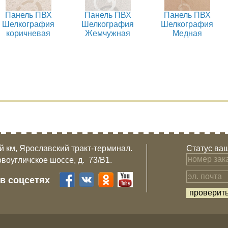
Панель ПВХ
Панель ПВХ
Панель ПВХ
Шелкография
Шелкография
Шелкография
коричневая
Жемчужная
Медная
-й км, Ярославский тракт-терминал.
Статус ваш
овоугличское шоссе, д. 73/B1.
 в соцсетях