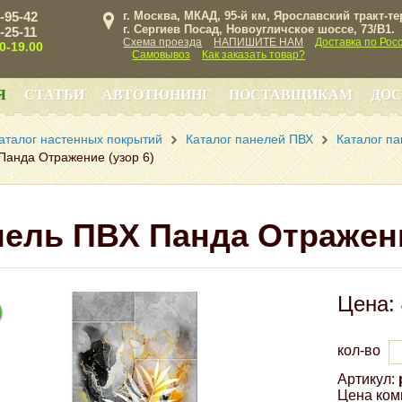
3-95-42
г. Москва, МКАД, 95-й км, Ярославский тракт-т
г. Сергиев Посад, Новоугличское шоссе, 73/B1.
3-25-11
Схема проезда
НАПИШИТЕ НАМ
Доставка по Рос
00-19.00
Самовывоз
Как заказать товар?
Я
СТАТЬИ
АВТОТЮНИНГ
ПОСТАВЩИКАМ
ДОС
аталог настенных покрытий
Каталог панелей ПВХ
Каталог п
Панда Отражение (узор 6)
ель ПВХ Панда Отражени
Цена:
кол-во
Артикул:
Цена ком