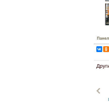
Панел
Друг