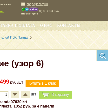
ерминал
shop@lazarty.ru
8(901)5539542
сии
messengers
ТАВКА И ОПЛАТА
О НАС
КОНТАКТЫ
анелей ПВХ Панда
е (узор 6)
499
руб./шт
шт
В корзину
panda07630lzrt
плекта:
1852 руб. за 4 панели