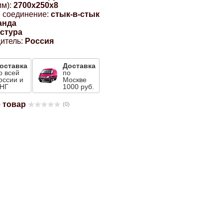
м):
2700x250x8
 соединение:
стык-в-стык
анда
кстура
итель:
Россия
оставка
Доставка
о всей
по
оссии и
Москве
НГ
1000 руб.
 товар
(0)