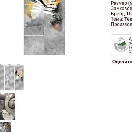
Размер (м
Замковое
Бренд:
П
Тема:
Те
Производ
Д
п
Р
С
Оцените