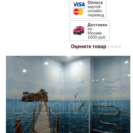
Оплата
картой
Mitsubishi
онлайн
перевод
Opel
Доставка
по
Москве
1000 руб.
Renault
Оцените товар
(0)
Suzuki
Toyota
Volkswagen
УАЗ
Дополнительные товары