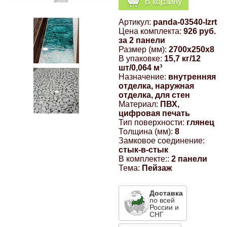
В корзину
Компрессионные фитинги Poliext
Honda
Магнитные панели на холодильник
Артикул:
panda-03540-lzrt
Флуоресцентные краски
Цена комплекта:
926 руб.
Hyundai
за 2 панели
Размер (мм):
2700x250x8
Шпатлевки, штукатурки
В упаковке:
15,7 кг/12
шт/0,064 м³
Infinity
Назначение:
внутренняя
Эмали универсальные акриловые
отделка, наружная
отделка, для стен
Kia
Материал:
ПВХ,
Грунтовки, защитные лаки
цифровая печать
Тип поверхности:
глянец
Lada
Толщина (мм):
8
Замковое соединение:
стык-в-стык
Lexus
В комплекте::
2 панели
Тема:
Пейзаж
Mazda
Доставка
по всей
России и
Mercedes-Benz
СНГ