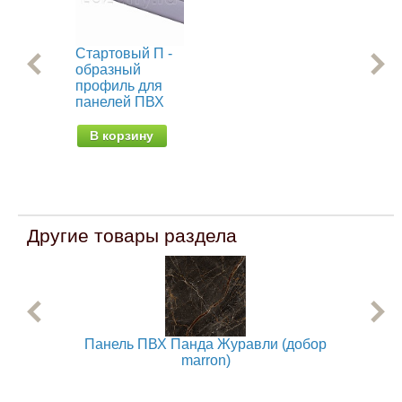
Стартовый П -
Пр
образный
мо
профиль для
ст
панелей ПВХ
па
(об
В корзину
В
Другие товары раздела
Панель ПВХ Панда Журавли (добор
П
marron)