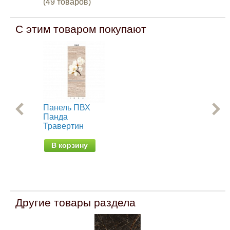
(49 товаров)
С этим товаром покупают
Панель ПВХ
Па
Панда
Па
Травертин
Тр
(до
В корзину
В
Другие товары раздела