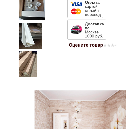
Оплата
картой
Mitsubishi
онлайн
перевод
Opel
Доставка
по
Москве
1000 руб.
Renault
Оцените товар
(0)
Suzuki
Toyota
Volkswagen
УАЗ
Дополнительные товары