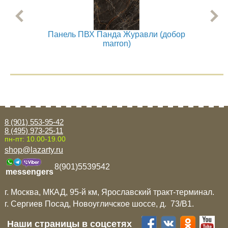
Панель ПВХ Панда Журавли (добор
П
marron)
8 (901) 553-95-42
8 (495) 973-25-11
пн-пт: 10.00-19.00
shop@lazarty.ru
8(901)5539542
messengers
г. Москва, МКАД, 95-й км, Ярославский тракт-терминал.
г. Сергиев Посад, Новоугличское шоссе, д. 73/B1.
Наши страницы в соцсетях