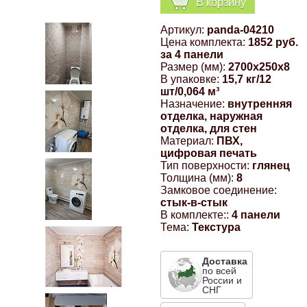
В корзину
Компрессионные фитинги Poliext
Honda
Магнитные панели на холодильник
Артикул:
panda-04210
Флуоресцентные краски
Цена комплекта:
1852 руб.
Hyundai
за 4 панели
Размер (мм):
2700x250x8
Шпатлевки, штукатурки
В упаковке:
15,7 кг/12
шт/0,064 м³
Infinity
Назначение:
внутренняя
Эмали универсальные акриловые
отделка, наружная
отделка, для стен
Kia
Материал:
ПВХ,
Грунтовки, защитные лаки
цифровая печать
Тип поверхности:
глянец
Lada
Толщина (мм):
8
Замковое соединение:
стык-в-стык
Lexus
В комплекте::
4 панели
Тема:
Текстура
Mazda
Доставка
по всей
России и
Mercedes-Benz
СНГ