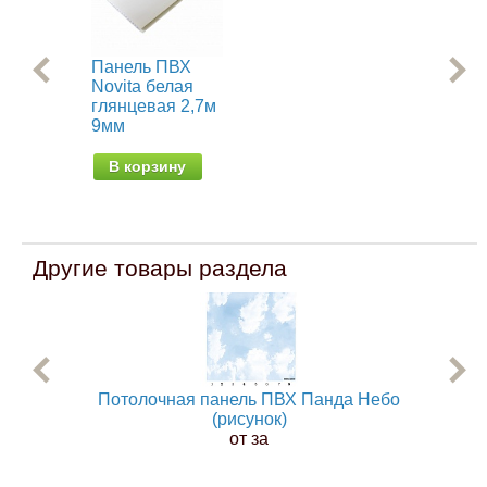
Панель ПВХ
Па
Novita белая
Nov
глянцевая 2,7м
Аф
9мм
В
В корзину
Другие товары раздела
Потолочная панель ПВХ Панда Небо
По
(рисунок)
от за