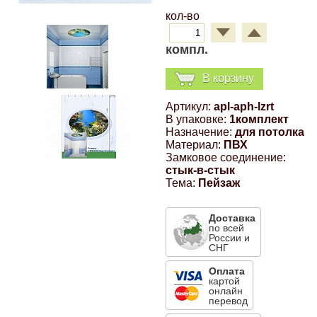
кол-во
Компрессионные фитинги Poliext
Honda
Магнитные панели на холодильник
Флуоресцентные краски
компл.
Hyundai
Шпатлевки, штукатурки
В корзину
Infinity
Артикул:
apl-aph-lzrt
Эмали универсальные акриловые
В упаковке:
1комплект
Назначение:
для потолка
Kia
Материал:
ПВХ
Грунтовки, защитные лаки
Замковое соединение:
стык-в-стык
Lada
Тема:
Пейзаж
Lexus
Доставка
по всей
России и
СНГ
Mazda
Оплата
картой
онлайн
Mercedes-Benz
перевод