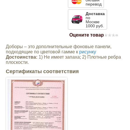
онлайн
перевод
Mitsubishi
Доставка
по
Москве
Opel
1000 руб.
Оцените товар
(0)
Renault
Доборы – это дополнительные фоновые панели,
подходящие по цветовой гамме к
рисунку
Suzuki
Достоинства:
1) Не имеет запаха; 2) Плотные ребра
плоскости.
Сертификаты соответствия
Toyota
Volkswagen
УАЗ
Дополнительные товары