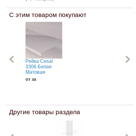
С этим товаром покупают
Рейка Cesal
Па
3306 Белая
Nov
Матовая
Аф
от за
В
Другие товары раздела