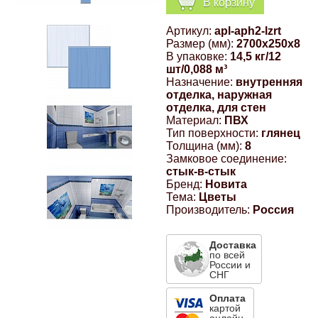
В корзину
Компрессионные фитинги Poliext
Honda
Магнитные панели на холодильник
Артикул:
apl-aph2-lzrt
Флуоресцентные краски
Размер (мм):
2700x250x8
Hyundai
В упаковке:
14,5 кг/12
шт/0,088 м³
Шпатлевки, штукатурки
Назначение:
внутренняя
отделка, наружная
Infinity
отделка, для стен
Эмали универсальные акриловые
Материал:
ПВХ
Тип поверхности:
глянец
Kia
Толщина (мм):
8
Грунтовки, защитные лаки
Замковое соединение:
стык-в-стык
Lada
Бренд:
Новита
Тема:
Цветы
Производитель:
Россия
Lexus
Доставка
Mazda
по всей
России и
СНГ
Mercedes-Benz
Оплата
картой