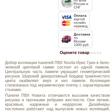
по всей
России и
Mitsubishi
СНГ
Оплата
картой
Opel
онлайн
перевод
Renault
Доставка
по
Москве
1000 руб.
Suzuki
Оцените товар
(0)
Toyota
Добор коллекции панелей ПВХ Novita Ирис Грин в бело-
зеленой цветовой гамме состоит из одной ламели.
Центральную часть ламели украшает геометрический
Volkswagen
рисунок. Широкий декоративный бордюр травянистого
цвета окаймляет верх и низ ламели. Коллекция
стилизована под керамическую плитку с характерными
стыками.
УАЗ
Панели ПВХ Новита отличаются высоким качеством
рисунка и прочными ребрами жесткости. Они легкие,
Дополнительные товары
красивые, надежные и недорогие. Дизайнеры
постоянно работают над выпуском новых коллекций,