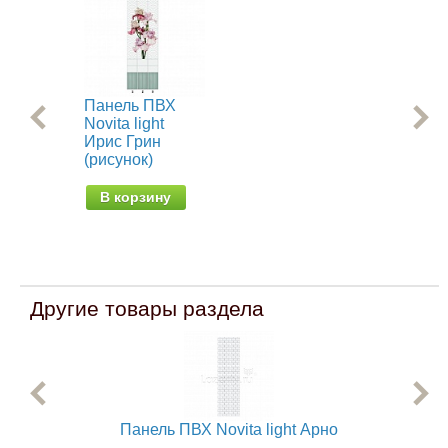
Панель ПВХ
Ст
Novita light
об
Ирис Грин
пр
(рисунок)
па
В корзину
В
Другие товары раздела
Панель ПВХ Novita light Арно