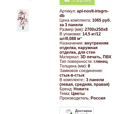
В корзину
Компрессионные фитинги Poliext
Honda
Магнитные панели на холодильник
Артикул:
apl-novlt-irisgrn-
Флуоресцентные краски
db
Hyundai
Цена комплекта:
1065 руб.
за 3 панели
Шпатлевки, штукатурки
Размер (мм):
2700x250x8
В упаковке:
14,5 кг/12
Infinity
шт/0,088 м³
Эмали универсальные акриловые
Назначение:
внутренняя
отделка, наружная
Kia
отделка, для стен
Грунтовки, защитные лаки
Материал:
3D печать, ПВХ
Тип поверхности:
глянец
Lada
Толщина (мм):
8
Замковое соединение:
стык-в-стык
Lexus
В комплекте::
3 панели
(левая, средняя, правая)
Бренд:
Новита
Mazda
Тема:
Цветы
Производитель:
Россия
Mercedes-Benz
Доставка