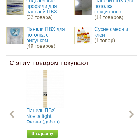
Отделочные
Панели ПВХ для
профили для
потолка
панелей ПВХ
секционные
(32 товара)
(14 товаров)
Панели ПВХ для
Сухие смеси и
потолка с
клеи
рисунком
(1 товар)
(49 товаров)
С этим товаром покупают
Панель ПВХ
Пл
Novita light
па
Фиона (добор)
по
Ка
В корзину
В