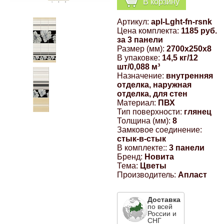
В корзину
Компрессионные фитинги Poliext
Honda
Магнитные панели на холодильник
Артикул:
apl-Lght-fn-rsnk
Флуоресцентные краски
Цена комплекта:
1185 руб.
Hyundai
за 3 панели
Размер (мм):
2700x250x8
Шпатлевки, штукатурки
В упаковке:
14,5 кг/12
шт/0,088 м³
Infinity
Назначение:
внутренняя
Эмали универсальные акриловые
отделка, наружная
отделка, для стен
Kia
Материал:
ПВХ
Грунтовки, защитные лаки
Тип поверхности:
глянец
Толщина (мм):
8
Lada
Замковое соединение:
стык-в-стык
В комплекте::
3 панели
Lexus
Бренд:
Новита
Тема:
Цветы
Производитель:
Апласт
Mazda
Доставка
по всей
Mercedes-Benz
России и
СНГ