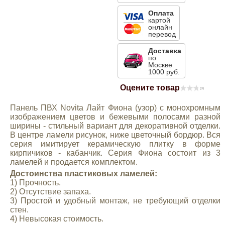
Mitsubishi
Оплата
картой
онлайн
перевод
Opel
Доставка
по
Москве
Renault
1000 руб.
Оцените товар
(0)
Suzuki
Панель ПВХ Novita Лайт Фиона (узор) с монохромным
изображением цветов и бежевыми полосами разной
Toyota
ширины - стильный вариант для декоративной отделки.
В центре ламели рисунок, ниже цветочный бордюр. Вся
серия имитирует керамическую плитку в форме
Volkswagen
кирпичиков - кабанчик. Серия Фиона состоит из 3
ламелей и продается комплектом.
Достоинства пластиковых ламелей:
УАЗ
1) Прочность.
2) Отсутствие запаха.
3) Простой и удобный монтаж, не требующий отделки
Дополнительные товары
стен.
4) Невысокая стоимость.