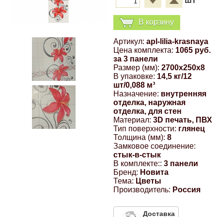
шт
Компрессионные фитинги Poliext
Honda
Магнитные панели на холодильник
В корзину
Флуоресцентные краски
Hyundai
Артикул:
apl-lilia-krasnaya
Цена комплекта:
1065 руб.
Шпатлевки, штукатурки
за 3 панели
Infinity
Размер (мм):
2700x250x8
В упаковке:
14,5 кг/12
Эмали универсальные акриловые
шт/0,088 м³
Kia
Назначение:
внутренняя
отделка, наружная
Грунтовки, защитные лаки
отделка, для стен
Lada
Материал:
3D печать, ПВХ
Тип поверхности:
глянец
Толщина (мм):
8
Замковое соединение:
Lexus
стык-в-стык
В комплекте::
3 панели
Бренд:
Новита
Mazda
Тема:
Цветы
Производитель:
Россия
Mercedes-Benz
Доставка