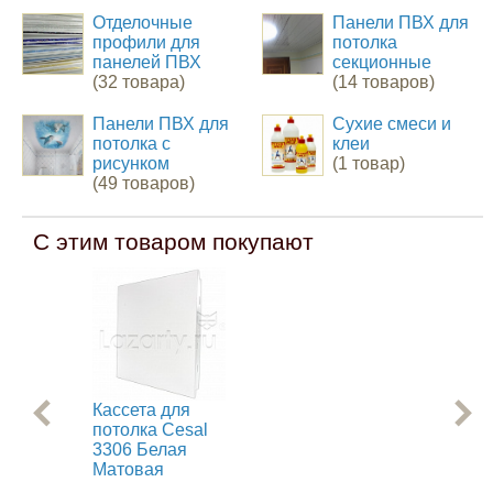
Отделочные
Панели ПВХ для
профили для
потолка
панелей ПВХ
секционные
(32 товара)
(14 товаров)
Панели ПВХ для
Сухие смеси и
потолка с
клеи
рисунком
(1 товар)
(49 товаров)
С этим товаром покупают
Кассета для
Па
потолка Cesal
Nov
3306 Белая
кра
Матовая
В