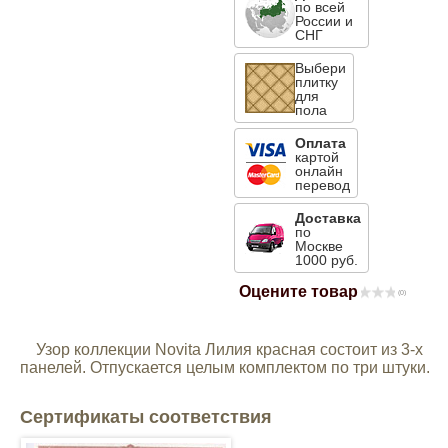
по всей
России и
Mitsubishi
СНГ
Выбери
Opel
плитку
для
пола
Renault
Оплата
картой
онлайн
перевод
Suzuki
Доставка
по
Москве
Toyota
1000 руб.
Оцените товар
(0)
Volkswagen
Узор коллекции Novita Лилия красная состоит из 3-х
УАЗ
панелей. Отпускается целым комплектом по три штуки.
Дополнительные товары
Сертификаты соответствия