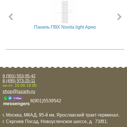
Панель ПВХ Novita light Арно
8 (901) 553-95-42
8 (495) 973-25-11
пн-пт: 10.00-19.00
shop@lazarty.ru
8(901)5539542
messengers
г. Москва, МКАД, 95-й км, Ярославский тракт-терминал.
г. Сергиев Посад, Новоугличское шоссе, д. 73/B1.