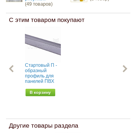
(49 товаров)
С этим товаром покупают
Стартовый П -
Пр
образный
мо
профиль для
ст
панелей ПВХ
па
(об
В корзину
В
Другие товары раздела