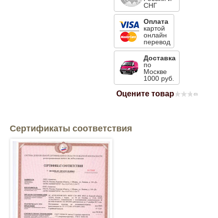
СНГ
Mitsubishi
Оплата
картой
онлайн
Opel
перевод
Доставка
по
Renault
Москве
1000 руб.
Suzuki
Оцените товар
(0)
Toyota
Сертификаты соответствия
Volkswagen
УАЗ
Дополнительные товары