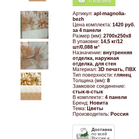
В корзину
Компрессионные фитинги Poliext
Honda
Магнитные панели на холодильник
Артикул:
apl-magnolia-
Флуоресцентные краски
bezh
Hyundai
Цена комплекта:
1420 руб.
за 4 панели
Шпатлевки, штукатурки
Размер (мм):
2700x250x8
В упаковке:
14,5 кг/12
Infinity
шт/0,088 м³
Эмали универсальные акриловые
Назначение:
внутренняя
отделка, наружная
Kia
отделка, для стен
Грунтовки, защитные лаки
Материал:
3D печать, ПВХ
Тип поверхности:
глянец
Lada
Толщина (мм):
8
Замковое соединение:
стык-в-стык
Lexus
В комплекте::
4 панели
Бренд:
Новита
Тема:
Цветы
Mazda
Производитель:
Россия
Mercedes-Benz
Доставка
по всей
России и