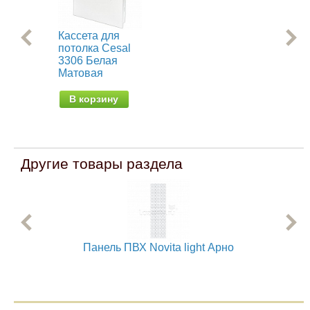
Кассета для
Рей
потолка Cesal
С0
3306 Белая
Бе
Матовая
от 
В корзину
Другие товары раздела
Панель ПВХ Novita light Арно