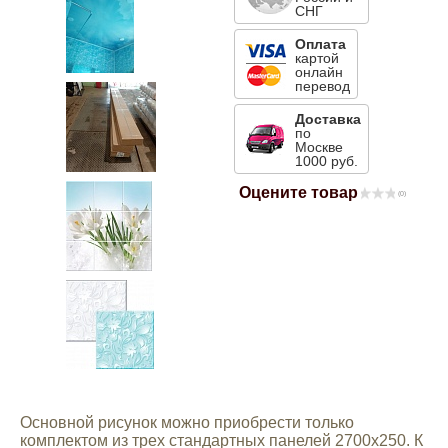
СНГ
Mitsubishi
Оплата
картой
онлайн
Opel
перевод
Доставка
по
Renault
Москве
1000 руб.
Suzuki
Оцените товар
(0)
Toyota
Volkswagen
УАЗ
Дополнительные товары
Основной рисунок можно приобрести только
комплектом из трех стандартных панелей 2700х250. К