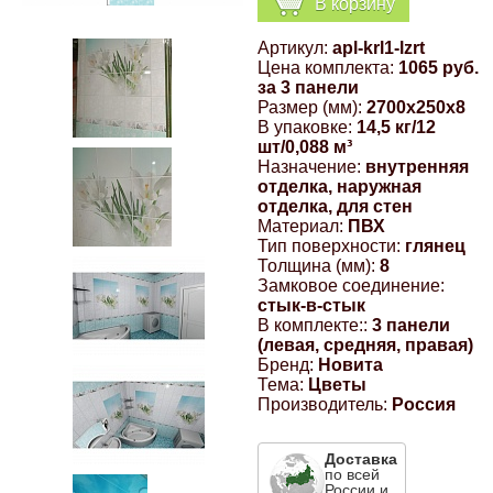
В корзину
Компрессионные фитинги Poliext
Honda
Магнитные панели на холодильник
Артикул:
apl-krl1-lzrt
Флуоресцентные краски
Цена комплекта:
1065 руб.
Hyundai
за 3 панели
Размер (мм):
2700x250x8
Шпатлевки, штукатурки
В упаковке:
14,5 кг/12
шт/0,088 м³
Infinity
Назначение:
внутренняя
Эмали универсальные акриловые
отделка, наружная
отделка, для стен
Kia
Материал:
ПВХ
Грунтовки, защитные лаки
Тип поверхности:
глянец
Толщина (мм):
8
Lada
Замковое соединение:
стык-в-стык
В комплекте::
3 панели
Lexus
(левая, средняя, правая)
Бренд:
Новита
Тема:
Цветы
Mazda
Производитель:
Россия
Mercedes-Benz
Доставка
по всей
России и