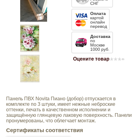
СНГ
Mitsubishi
Оплата
картой
онлайн
Opel
перевод
Доставка
по
Renault
Москве
1000 руб.
Suzuki
Оцените товар
(0)
Toyota
Volkswagen
Панель ПВХ Novita Пиано (добор) отпускается в
комплекте по 3 штуки, имеет нежные неброские
оттенки, печать в качественном исполнении и
УАЗ
защищённую глянцевую лаковую поверхность. Панели
пронумерованы, что облегчает монтаж.
Дополнительные товары
Сертификаты соответствия