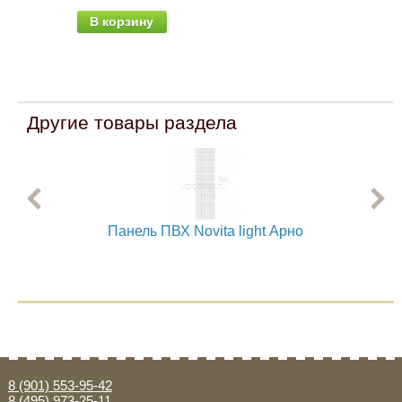
(об
В корзину
В
Другие товары раздела
Панель ПВХ Novita light Арно
8 (901) 553-95-42
8 (495) 973-25-11