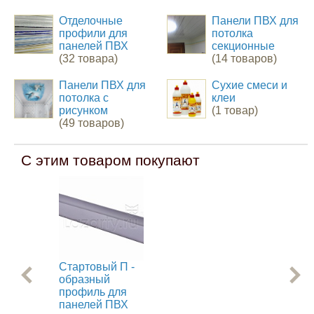
Отделочные
Панели ПВХ для
профили для
потолка
панелей ПВХ
секционные
(32 товара)
(14 товаров)
Панели ПВХ для
Сухие смеси и
потолка с
клеи
рисунком
(1 товар)
(49 товаров)
С этим товаром покупают
Стартовый П -
Пр
образный
мо
профиль для
ст
панелей ПВХ
па