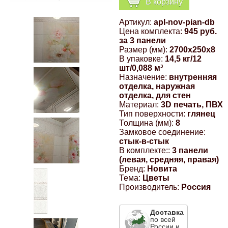
В корзину
Компрессионные фитинги Poliext
Honda
Магнитные панели на холодильник
Артикул:
apl-nov-pian-db
Флуоресцентные краски
Цена комплекта:
945 руб.
Hyundai
за 3 панели
Размер (мм):
2700x250x8
Шпатлевки, штукатурки
В упаковке:
14,5 кг/12
шт/0,088 м³
Infinity
Назначение:
внутренняя
Эмали универсальные акриловые
отделка, наружная
отделка, для стен
Kia
Материал:
3D печать, ПВХ
Грунтовки, защитные лаки
Тип поверхности:
глянец
Толщина (мм):
8
Lada
Замковое соединение:
стык-в-стык
В комплекте::
3 панели
Lexus
(левая, средняя, правая)
Бренд:
Новита
Тема:
Цветы
Mazda
Производитель:
Россия
Mercedes-Benz
Доставка
по всей
России и