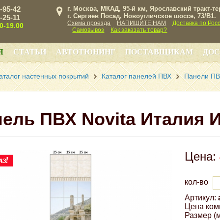
3-95-42
г. Москва, МКАД, 95-й км, Ярославский тракт-т
г. Сергиев Посад, Новоугличское шоссе, 73/B1.
3-25-11
Схема проезда
НАПИШИТЕ НАМ
Доставка по Рос
00-19.00
Самовывоз
Как заказать товар?
Я
СТАТЬИ
АВТОТЮНИНГ
ПОСТАВЩИКАМ
ДОС
аталог настенных покрытий
Каталог панелей ПВХ
Панели ПВХ
ель ПВХ Novita Италия 
Цена:
кол-во
Артикул:
Цена ком
Размер (м