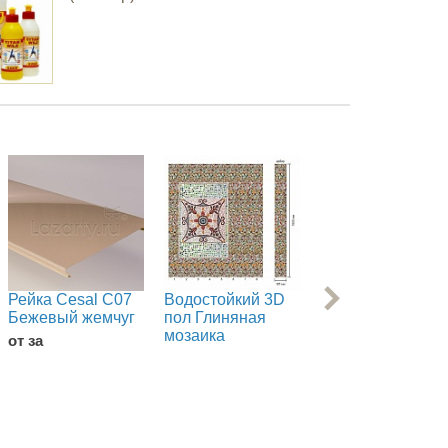
Рейка Cesal С07
Водостойкий 3D
Панель ПВХ
Бежевый жемчуг
пол Глиняная
Novita Италия
мозаика
Венеция
от за