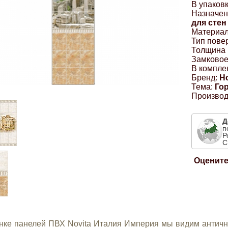
В упаковк
Назначен
для стен
Материал
Тип пове
Толщина 
Замковое
В комплек
Бренд:
Н
Тема:
Го
Производ
Д
п
Р
С
Оцените
нке панелей ПВХ Novita Италия Империя мы видим античн