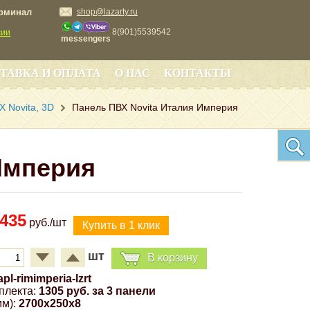
ерминал
shop@lazarty.ru
8(901)5539542
сии
messengers
ТАВКА И ОПЛАТА
О НАС
КОНТАКТЫ
 Novita, 3D
Панель ПВХ Novita Италия Империя
Империя
435
руб./шт
шт
В корзину
apl-rimimperia-lzrt
плекта:
1305 руб. за 3 панели
м):
2700x250x8