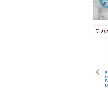
С эт
К
п
B
м