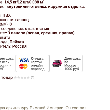
е:
14,5 кг/12 шт/0,088 м³
ие:
внутренняя отделка, наружная отделка,
:
ПВХ
рхности:
глянец
(мм):
8
 соединение:
стык-в-стык
те::
3 панели (левая, средняя, правая)
овита
рода, Пейзаж
итель:
Россия
оставка
Оплата
Доставка
о всей
картой
по
оссии и
онлайн
Москве
НГ
перевод
1000 руб.
 товар
(0)
ую архитектуру Римской Империи. Он состоит