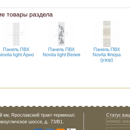
ие товары раздела
Панель ПВХ
Панель ПВХ
Панель ПВХ
Novita light Арно
Novita light Велия
Novita Флора
(узор)
-й км, Ярославский тракт-терминал.
Статус ваш
овоугличское шоссе, д. 73/B1.