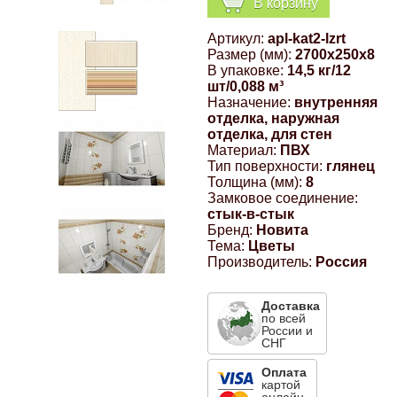
В корзину
Компрессионные фитинги Poliext
Honda
Магнитные панели на холодильник
Артикул:
apl-kat2-lzrt
Флуоресцентные краски
Размер (мм):
2700x250x8
Hyundai
В упаковке:
14,5 кг/12
шт/0,088 м³
Шпатлевки, штукатурки
Назначение:
внутренняя
отделка, наружная
Infinity
отделка, для стен
Эмали универсальные акриловые
Материал:
ПВХ
Тип поверхности:
глянец
Kia
Толщина (мм):
8
Грунтовки, защитные лаки
Замковое соединение:
стык-в-стык
Lada
Бренд:
Новита
Тема:
Цветы
Производитель:
Россия
Lexus
Доставка
Mazda
по всей
России и
СНГ
Mercedes-Benz
Оплата
картой