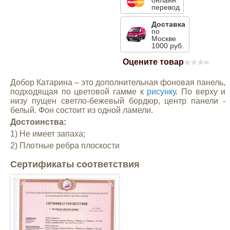
онлайн
перевод
Mitsubishi
Доставка
по
Москве
Opel
1000 руб.
Оцените товар
(0)
Renault
Добор Катарина – это дополнительная фоновая панель,
подходящая по цветовой гамме к
рисунку
. По верху и
Suzuki
низу пущен светло-бежевый бордюр, центр панели -
белый. Фон состоит из одной ламели.
Достоинства:
Toyota
1) Не имеет запаха;
2) Плотные ребра плоскости
Volkswagen
Сертификаты соответствия
УАЗ
Дополнительные товары