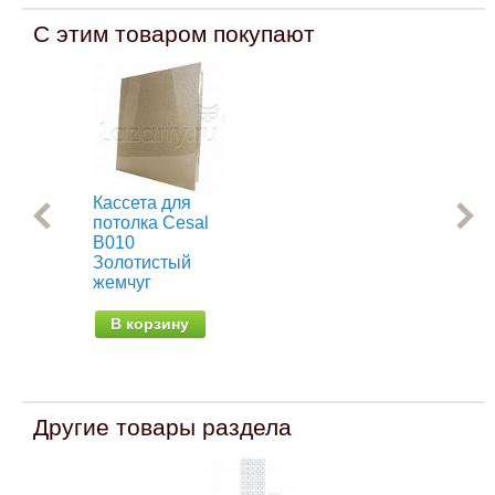
С этим товаром покупают
Кассета для
Рей
потолка Cesal
B1
B010
(те
Золотистый
от 
жемчуг
В корзину
Другие товары раздела