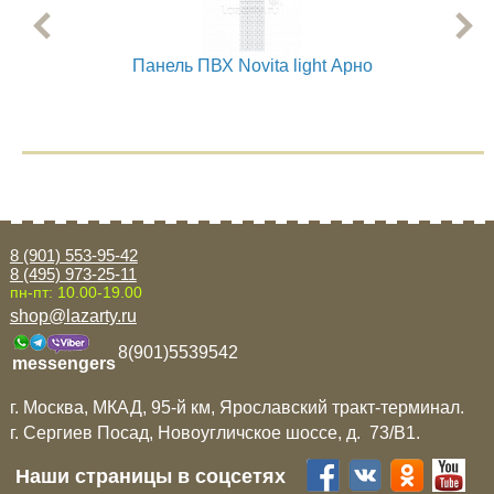
Панель ПВХ Novita light Арно
8 (901) 553-95-42
8 (495) 973-25-11
пн-пт: 10.00-19.00
shop@lazarty.ru
8(901)5539542
messengers
г. Москва, МКАД, 95-й км, Ярославский тракт-терминал.
г. Сергиев Посад, Новоугличское шоссе, д. 73/B1.
Наши страницы в соцсетях