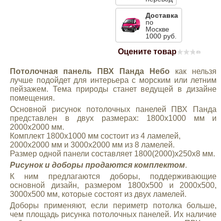
Mitsubishi
Доставка
по
Москве
1000 руб.
Opel
Оцените товар
(0)
Renault
Потолочная панель ПВХ Панда Небо
как нельзя
лучше подойдет для интерьера с морским или летним
пейзажем. Тема природы станет ведущей в дизайне
Suzuki
помещения.
Основной рисунок потолочных панелей ПВХ Панда
представлен в двух размерах: 1800х1000 мм и
Toyota
2000х2000 мм.
Комплект 1800х1000 мм состоит из 4 ламелей,
2000х2000 мм и 3000х2000 мм из 8 ламелей.
Volkswagen
Размер одной панели составляет 1800(2000)х250х8 мм.
Рисунок и доборы продаются комплектом
.
К ним предлагаются доборы, поддерживающие
УАЗ
основной дизайн, размером 1800х500 и 2000х500,
3000х500 мм, которые состоят из двух ламелей.
Дополнительные товары
Доборы применяют, если периметр потолка больше,
чем площадь рисунка потолочных панелей. Их наличие