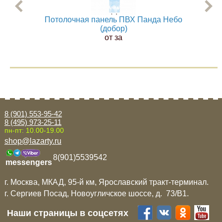
Потолочная панель ПВХ Панда Небо
Пот
(добор)
от за
8 (901) 553-95-42
8 (495) 973-25-11
пн-пт: 10.00-19.00
shop@lazarty.ru
8(901)5539542
messengers
г. Москва, МКАД, 95-й км, Ярославский тракт-терминал.
г. Сергиев Посад, Новоугличское шоссе, д. 73/B1.
Наши страницы в соцсетях