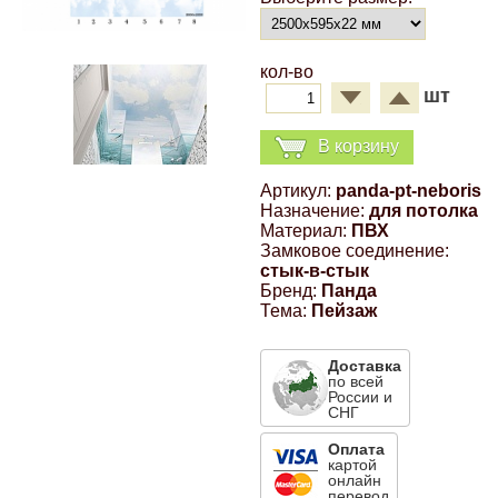
Компрессионные фитинги Poliext
Honda
Магнитные панели на холодильник
Флуоресцентные краски
кол-во
Hyundai
шт
Шпатлевки, штукатурки
В корзину
Infinity
Эмали универсальные акриловые
Артикул:
panda-pt-neboris
Назначение:
для потолка
Kia
Материал:
ПВХ
Грунтовки, защитные лаки
Замковое соединение:
стык-в-стык
Lada
Бренд:
Панда
Тема:
Пейзаж
Lexus
Доставка
по всей
России и
Mazda
СНГ
Оплата
Mercedes-Benz
картой
онлайн
перевод