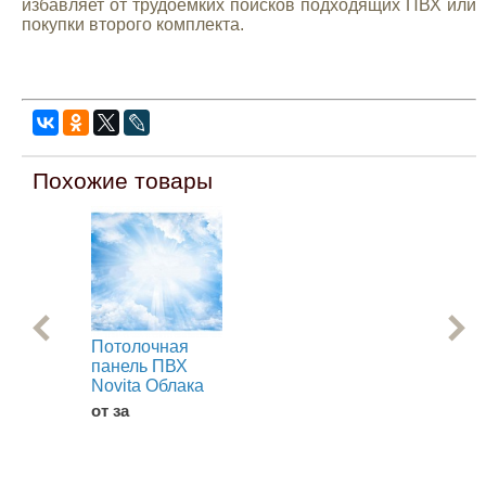
избавляет от трудоемких поисков подходящих ПВХ или
покупки второго комплекта.
Похожие товары
Потолочная
По
панель ПВХ
па
Novita Облака
Nov
от за
от 