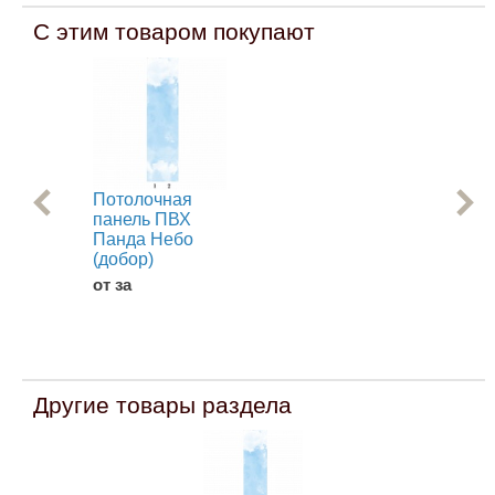
С этим товаром покупают
Потолочная
Па
панель ПВХ
Па
Панда Небо
(ри
(добор)
Ма
от за
В
Другие товары раздела