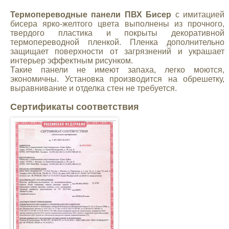
Mitsubishi
Термопереводные панели ПВХ Бисер
с имитацией
бисера ярко-желтого цвета выполнены из прочного,
твердого пластика и покрыты декоративной
Opel
термопереводной пленкой. Пленка дополнительно
защищает поверхности от загрязнений и украшает
интерьер эффектным рисунком.
Renault
Такие панели не имеют запаха, легко моются,
экономичны. Установка производится на обрешетку,
выравнивание и отделка стен не требуется.
Suzuki
Сертификаты соответствия
Toyota
Volkswagen
УАЗ
Дополнительные товары