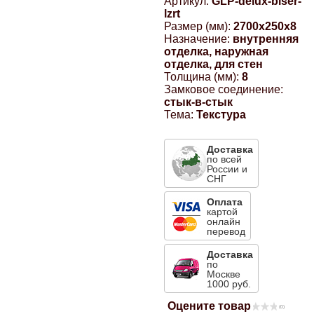
Артикул:
GLP-delux-biser-
lzrt
Компрессионные фитинги Poliext
Honda
Магнитные панели на холодильник
Размер (мм):
2700x250x8
Флуоресцентные краски
Назначение:
внутренняя
отделка, наружная
Hyundai
отделка, для стен
Шпатлевки, штукатурки
Толщина (мм):
8
Замковое соединение:
Infinity
стык-в-стык
Эмали универсальные акриловые
Тема:
Текстура
Kia
Доставка
Грунтовки, защитные лаки
по всей
России и
Lada
СНГ
Оплата
картой
Lexus
онлайн
перевод
Mazda
Доставка
по
Москве
1000 руб.
Mercedes-Benz
Оцените товар
(0)