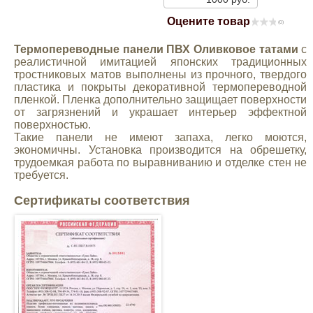
Mitsubishi
Оцените товар
(0)
Термопереводные панели ПВХ Оливковое татами
с
Opel
реалистичной имитацией японских традиционных
тростниковых матов выполнены из прочного, твердого
пластика и покрыты декоративной термопереводной
Renault
пленкой. Пленка дополнительно защищает поверхности
от загрязнений и украшает интерьер эффектной
поверхностью.
Suzuki
Такие панели не имеют запаха, легко моются,
экономичны. Установка производится на обрешетку,
трудоемкая работа по выравниванию и отделке стен не
Toyota
требуется.
Сертификаты соответствия
Volkswagen
УАЗ
Дополнительные товары