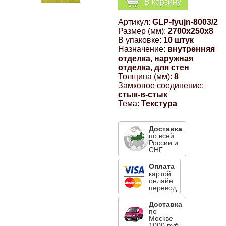
В корзину
Компрессионные фитинги Poliext
Honda
Магнитные панели на холодильник
Артикул:
GLP-fyujn-8003/2
Флуоресцентные краски
Размер (мм):
2700x250x8
Hyundai
В упаковке:
10 штук
Назначение:
внутренняя
Шпатлевки, штукатурки
отделка, наружная
отделка, для стен
Infinity
Толщина (мм):
8
Эмали универсальные акриловые
Замковое соединение:
стык-в-стык
Kia
Тема:
Текстура
Грунтовки, защитные лаки
Lada
Доставка
по всей
России и
СНГ
Lexus
Оплата
картой
онлайн
Mazda
перевод
Доставка
Mercedes-Benz
по
Москве
1000 руб.