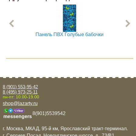
Панель ПВХ Голубые бабочки
8 (901) 553-95-42
8 (495) 973-25-11
пн-пт: 10.00-19.00
shop@lazarty.ru
8(901)5539542
messengers
г. Москва, МКАД, 95-й км, Ярославский тракт-терминал.
г. Сергиев Посад, Новоугличское шоссе, д. 73/B1.