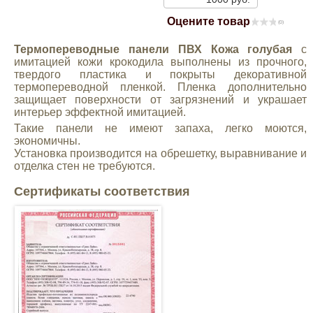
Mitsubishi
Оцените товар
(0)
Термопереводные панели ПВХ Кожа голубая
с
Opel
имитацией кожи крокодила выполнены из прочного,
твердого пластика и покрыты декоративной
термопереводной пленкой. Пленка дополнительно
Renault
защищает поверхности от загрязнений и украшает
интерьер эффектной имитацией.
Такие панели не имеют запаха, легко моются,
Suzuki
экономичны.
Установка производится на обрешетку, выравнивание и
отделка стен не требуются.
Toyota
Сертификаты соответствия
Volkswagen
УАЗ
Дополнительные товары