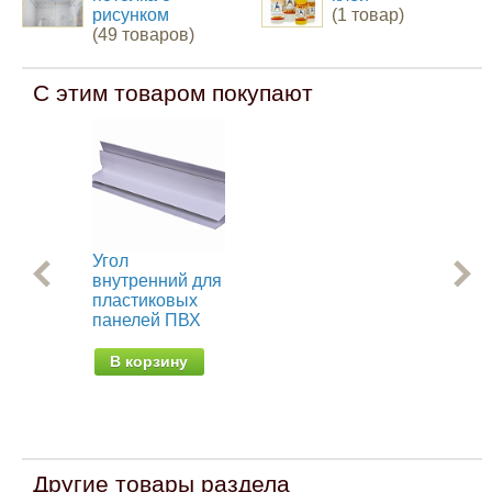
рисунком
(1 товар)
(49 товаров)
С этим товаром покупают
Угол
Уг
внутренний для
дл
пластиковых
пл
панелей ПВХ
па
В корзину
В
Другие товары раздела