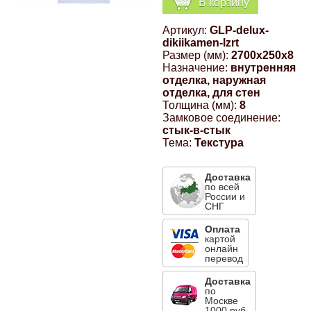
В корзину
Компрессионные фитинги Poliext
Honda
Магнитные панели на холодильник
Артикул:
GLP-delux-
Флуоресцентные краски
dikiikamen-lzrt
Hyundai
Размер (мм):
2700x250x8
Назначение:
внутренняя
Шпатлевки, штукатурки
отделка, наружная
отделка, для стен
Infinity
Толщина (мм):
8
Эмали универсальные акриловые
Замковое соединение:
стык-в-стык
Kia
Тема:
Текстура
Грунтовки, защитные лаки
Lada
Доставка
по всей
России и
СНГ
Lexus
Оплата
картой
онлайн
Mazda
перевод
Доставка
Mercedes-Benz
по
Москве
1000 руб.