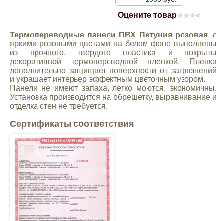
Mitsubishi
Оцените товар
(0)
Термопереводные панели ПВХ Петуния розовая
, с
Opel
яркими розовыми цветами на белом фоне выполнены
из прочного, твердого пластика и покрыты
декоративной термопереводной пленкой. Пленка
Renault
дополнительно защищает поверхности от загрязнений
и украшает интерьер эффектным цветочным узором.
Панели не имеют запаха, легко моются, экономичны.
Suzuki
Установка производится на обрешетку, выравнивание и
отделка стен не требуется.
Toyota
Сертификаты соответствия
Volkswagen
УАЗ
Дополнительные товары