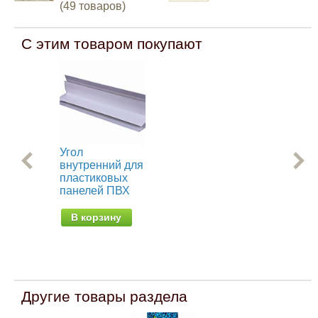
(49 товаров)
С этим товаром покупают
Угол
Уг
внутренний для
дл
пластиковых
пл
панелей ПВХ
па
В корзину
В
Другие товары раздела