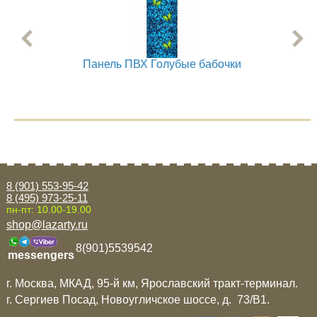
Панель ПВХ Голубые бабочки
8 (901) 553-95-42
8 (495) 973-25-11
пн-пт: 10.00-19.00
shop@lazarty.ru
8(901)5539542
messengers
г. Москва, МКАД, 95-й км, Ярославский тракт-терминал.
г. Сергиев Посад, Новоугличское шоссе, д. 73/B1.