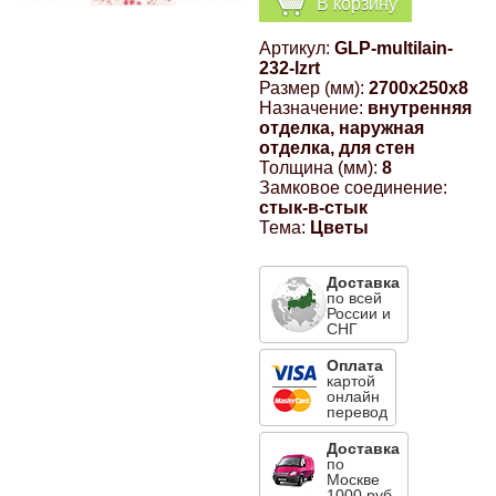
В корзину
Компрессионные фитинги Poliext
Honda
Магнитные панели на холодильник
Артикул:
GLP-multilain-
Флуоресцентные краски
232-lzrt
Hyundai
Размер (мм):
2700x250x8
Назначение:
внутренняя
Шпатлевки, штукатурки
отделка, наружная
отделка, для стен
Infinity
Толщина (мм):
8
Эмали универсальные акриловые
Замковое соединение:
стык-в-стык
Kia
Тема:
Цветы
Грунтовки, защитные лаки
Lada
Доставка
по всей
России и
СНГ
Lexus
Оплата
картой
онлайн
Mazda
перевод
Доставка
Mercedes-Benz
по
Москве
1000 руб.