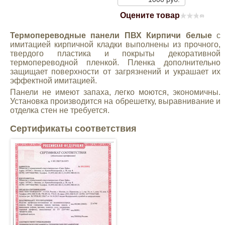
Mitsubishi
Оцените товар
(0)
Термопереводные панели ПВХ Кирпичи белые
с
Opel
имитацией кирпичной кладки выполнены из прочного,
твердого пластика и покрыты декоративной
термопереводной пленкой. Пленка дополнительно
Renault
защищает поверхности от загрязнений и украшает их
эффектной имитацией.
Панели не имеют запаха, легко моются, экономичны.
Suzuki
Установка производится на обрешетку, выравнивание и
отделка стен не требуется.
Toyota
Сертификаты соответствия
Volkswagen
УАЗ
Дополнительные товары