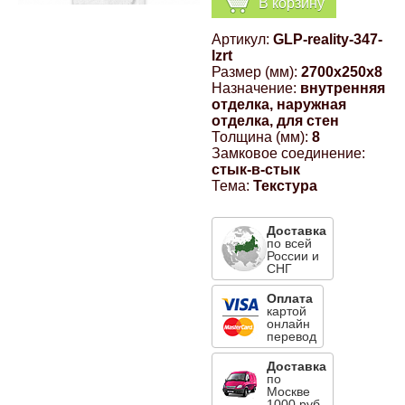
В корзину
Компрессионные фитинги Poliext
Honda
Магнитные панели на холодильник
Артикул:
GLP-reality-347-
Флуоресцентные краски
lzrt
Hyundai
Размер (мм):
2700x250x8
Назначение:
внутренняя
Шпатлевки, штукатурки
отделка, наружная
отделка, для стен
Infinity
Толщина (мм):
8
Эмали универсальные акриловые
Замковое соединение:
стык-в-стык
Kia
Тема:
Текстура
Грунтовки, защитные лаки
Lada
Доставка
по всей
России и
СНГ
Lexus
Оплата
картой
онлайн
Mazda
перевод
Доставка
Mercedes-Benz
по
Москве
1000 руб.