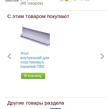
(49 товаров)
С этим товаром покупают
Угол
Уг
внутренний для
дл
пластиковых
пл
панелей ПВХ
па
В корзину
В
Другие товары раздела