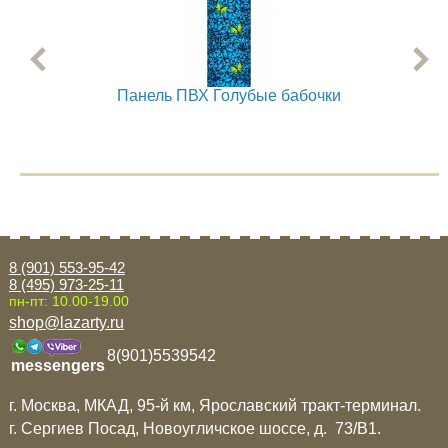
Панель ПВХ Голубые бабочки
8 (901) 553-95-42
8 (495) 973-25-11
пн-пт: 10.00-19.00
shop@lazarty.ru
8(901)5539542
messengers
г. Москва, МКАД, 95-й км, Ярославский тракт-терминал.
г. Сергиев Посад, Новоугличское шоссе, д. 73/B1.