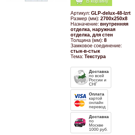
В корзину
Компрессионные фитинги Poliext
Honda
Магнитные панели на холодильник
Артикул:
GLP-delux-48-lzrt
Флуоресцентные краски
Размер (мм):
2700x250x8
Hyundai
Назначение:
внутренняя
отделка, наружная
Шпатлевки, штукатурки
отделка, для стен
Толщина (мм):
8
Infinity
Замковое соединение:
Эмали универсальные акриловые
стык-в-стык
Тема:
Текстура
Kia
Грунтовки, защитные лаки
Доставка
Lada
по всей
России и
СНГ
Lexus
Оплата
картой
онлайн
перевод
Mazda
Доставка
по
Mercedes-Benz
Москве
1000 руб.