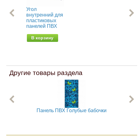
Угол
Уг
внутренний для
дл
пластиковых
пл
панелей ПВХ
па
В корзину
В
Другие товары раздела
Панель ПВХ Голубые бабочки