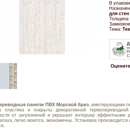
В упаковк
Назначен
для стен
Толщина 
Замковое
Тема:
Те
Д
п
Р
С
Оцените
ереводные панели ПВХ Морской бриз
, имитирующими пе
го пластика и покрыты декоративной термопереводной
ости от загрязнений и украшает интерьер эффектными р
апаха, легко моются, экономичны. Установка производится 
ся.