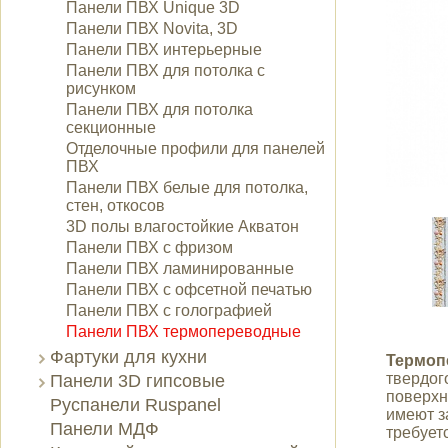
Панели ПВХ Unique 3D
Панели ПВХ Novita, 3D
Панели ПВХ интерьерные
Панели ПВХ для потолка с
рисунком
Панели ПВХ для потолка
секционные
Отделочные профили для панелей
ПВХ
Панели ПВХ белые для потолка,
стен, откосов
3D полы влагостойкие Акватон
Панели ПВХ с фризом
Панели ПВХ ламинированные
Панели ПВХ с офсетной печатью
Панели ПВХ с голографией
Панели ПВХ термопереводные
Фартуки для кухни
Термоп
твердо
Панели 3D гипсовые
поверхн
Руспанели Ruspanel
имеют з
Панели МДФ
требует