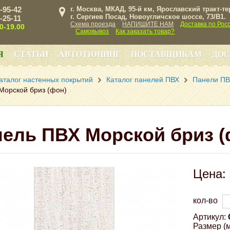
3-95-42
г. Москва, МКАД, 95-й км, Ярославский тракт-т
г. Сергиев Посад, Новоугличское шоссе, 73/B1.
3-25-11
Схема проезда
НАПИШИТЕ НАМ
Доставка по Рос
00-19.00
Самовывоз
Как заказать товар?
Я
СТАТЬИ
АВТОТЮНИНГ
ПОСТАВЩИКАМ
ДОС
аталог настенных покрытий
Каталог панелей ПВХ
Панели ПВ
Морской бриз (фон)
ель ПВХ Морской бриз (
Цена:
кол-во
Артикул:
Размер (м