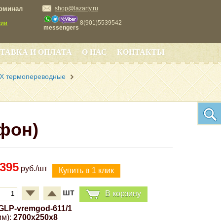
ерминал
shop@lazarty.ru
8(901)5539542
сии
messengers
ТАВКА И ОПЛАТА
О НАС
КОНТАКТЫ
Х термопереводные
фон)
395
руб./шт
шт
В корзину
GLP-vremgod-611/1
м):
2700x250x8