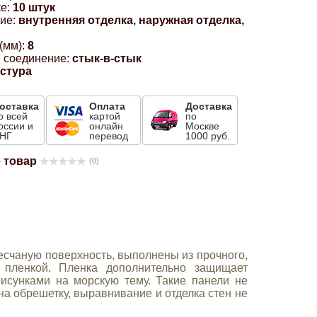
е:
10 штук
ие:
внутренняя отделка, наружная отделка,
(мм):
8
 соединение:
стык-в-стык
кстура
оставка
Оплата
Доставка
о всей
картой
по
оссии и
онлайн
Москве
НГ
перевод
1000 руб.
 товар
(0)
счаную поверхность, выполнены из прочного,
 пленкой. Пленка дополнительно защищает
исунками на морскую тему. Такие панели не
на обрешетку, выравнивание и отделка стен не